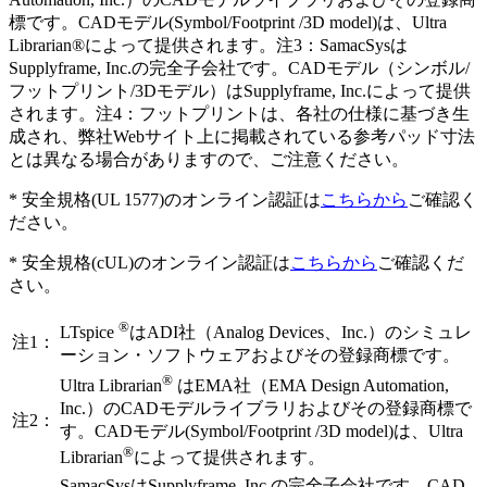
標です。CADモデル(Symbol/Footprint /3D model)は、Ultra
Librarian®によって提供されます。注3：SamacSysは
Supplyframe, Inc.の完全子会社です。CADモデル（シンボル/
フットプリント/3Dモデル）はSupplyframe, Inc.によって提供
されます。注4：フットプリントは、各社の仕様に基づき生
成され、弊社Webサイト上に掲載されている参考パッド寸法
とは異なる場合がありますので、ご注意ください。
* 安全規格(UL 1577)のオンライン認証は
こちらから
ご確認く
ださい。
* 安全規格(cUL)のオンライン認証は
こちらから
ご確認くだ
さい。
®
LTspice
はADI社（Analog Devices、Inc.）のシミュレ
注1：
ーション・ソフトウェアおよびその登録商標です。
®
Ultra Librarian
はEMA社（EMA Design Automation,
Inc.）のCADモデルライブラリおよびその登録商標で
注2：
す。CADモデル(Symbol/Footprint /3D model)は、Ultra
®
Librarian
によって提供されます。
SamacSysはSupplyframe, Inc.の完全子会社です。CAD