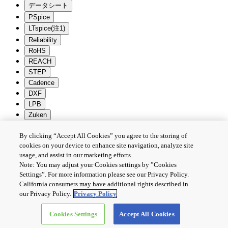
データシート
PSpice
LTspice(注1)
Reliability
RoHS
REACH
STEP
Cadence
DXF
LPB
Zuken
一括ダウンロード
選択解除
By clicking “Accept All Cookies” you agree to the storing of
cookies on your device to enhance site navigation, analyze site
個人情報保護方針
usage, and assist in our marketing efforts.
サイトのご利用条件
Note: You may adjust your Cookies settings by ”Cookies
Cookie設定
Settings”. For more information please see our Privacy Policy.
California consumers may have additional rights described in
お問い合わせ
our Privacy Policy.
Privacy Policy
Cookies Settings
Accept All Cookies
Copyright © 2026 TOSHIBA ELECTRONIC DEVICES & STORAGE
CORPORATION, All Rights Reserved.