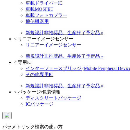
車載ドライバーIC
車載MOSFET
車載フォトカプラー
通信機器用
新規設計非推奨品、生産終了予定品 »
<
リニアーイメージセンサー
リニアーイメージセンサー
新規設計非推奨品、生産終了予定品 »
<
専用IC
インターフェースブリッジ (Mobile Peripheral Device
その他専用IC
新規設計非推奨品、生産終了予定品 »
<
パッケージ/包装情報
ディスクリートパッケージ
ICパッケージ
パラメトリック検索の使い方