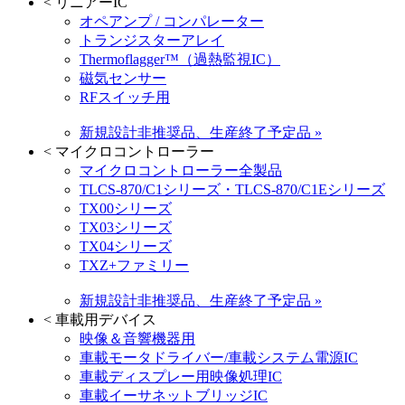
<
リニアーIC
オペアンプ / コンパレーター
トランジスターアレイ
Thermoflagger™（過熱監視IC）
磁気センサー
RFスイッチ用
新規設計非推奨品、生産終了予定品 »
<
マイクロコントローラー
マイクロコントローラー全製品
TLCS-870/C1シリーズ・TLCS-870/C1Eシリーズ
TX00シリーズ
TX03シリーズ
TX04シリーズ
TXZ+ファミリー
新規設計非推奨品、生産終了予定品 »
<
車載用デバイス
映像＆音響機器用
車載モータドライバー/車載システム電源IC
車載ディスプレー用映像処理IC
車載イーサネットブリッジIC