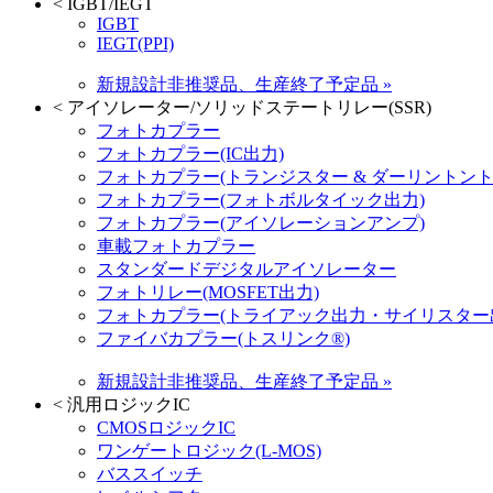
<
IGBT/IEGT
IGBT
IEGT(PPI)
新規設計非推奨品、生産終了予定品 »
<
アイソレーター/ソリッドステートリレー(SSR)
フォトカプラー
フォトカプラー(IC出力)
フォトカプラー(トランジスター & ダーリントン
フォトカプラー(フォトボルタイック出力)
フォトカプラー(アイソレーションアンプ)
車載フォトカプラー
スタンダードデジタルアイソレーター
フォトリレー(MOSFET出力)
フォトカプラー(トライアック出力・サイリスター
ファイバカプラー(トスリンク®)
新規設計非推奨品、生産終了予定品 »
<
汎用ロジックIC
CMOSロジックIC
ワンゲートロジック(L-MOS)
バススイッチ