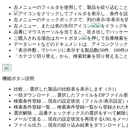
左メニューのフィルタを使用して、製品を絞り込むこと
アイコンをクリックしてフィルタを表示し、条件を設
左メニューのチェックボックスで、列の表示/非表示を
左メニュー、または表の矢印アイコン
をドラッグ&
品番にマウスカーソルを当てると、吹き出しでパッケー
ご購入される場合はカートボタン
を押して在庫検索を
データシートなどのドキュメントは、アイコンクリック
「表示件数」で1ページに表示する製品数(50件、100件
「カテゴリ切り替え」から、検索対象を切り替えること
機能ボタン説明
比較 … 選択した製品の比較表を表示します（※1）
一括ダウンロード … 選択したファイルをZIPファイル
検索条件登録 … 現在の設定状況（フィルタ/表示設定
検索条件登録一覧 … 検索条件登録一覧から登録された
選択解除 … 品番チェックボックスの選択をすべて解除
メールで送る … 現在の設定状況を再現するURLをメ
ファイル出力 … 現在の絞り込み結果をダウンロードしま