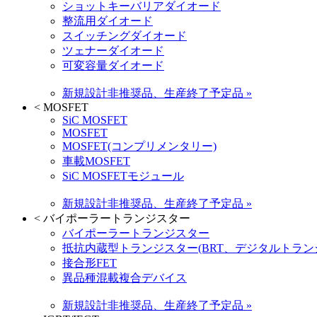
ショットキーバリアダイオード
整流用ダイオード
スイッチングダイオード
ツェナーダイオード
可変容量ダイオード
新規設計非推奨品、生産終了予定品 »
<
MOSFET
SiC MOSFET
MOSFET
MOSFET(コンプリメンタリー)
車載MOSFET
SiC MOSFETモジュール
新規設計非推奨品、生産終了予定品 »
<
バイポーラートランジスター
バイポーラートランジスター
抵抗内蔵型トランジスター(BRT、デジタルトラン
接合形FET
異品種混載複合デバイス
新規設計非推奨品、生産終了予定品 »