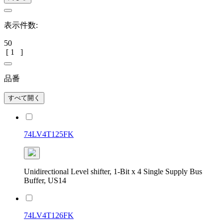
表示件数:
50
[
1
]
品番
すべて開く
74LV4T125FK
Unidirectional Level shifter, 1-Bit x 4 Single Supply Bus
Buffer, US14
74LV4T126FK