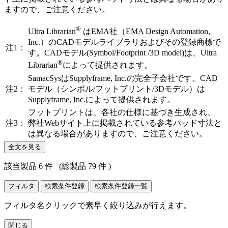
ますので、ご注意ください。
®
Ultra Librarian
はEMA社（EMA Design Automation,
Inc.）のCADモデルライブラリおよびその登録商標で
注1：
す。CADモデル(Symbol/Footprint /3D model)は、Ultra
®
Librarian
によって提供されます。
SamacSysはSupplyframe, Inc.の完全子会社です。CAD
注2：
モデル（シンボル/フットプリント/3Dモデル）は
Supplyframe, Inc.によって提供されます。
フットプリントは、各社の仕様に基づき生成され、
注3：
弊社Webサイト上に掲載されている参考パッド寸法と
は異なる場合がありますので、ご注意ください。
全文を見る
該当製品 6 件
(総製品 79 件 )
フィルタ
検索条件登録
検索条件登録一覧
フィルタ名クリックで素早く絞り込みが行えます。
閉じる