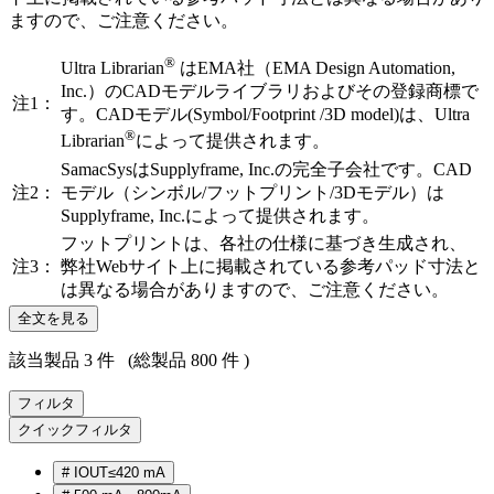
ますので、ご注意ください。
®
Ultra Librarian
はEMA社（EMA Design Automation,
Inc.）のCADモデルライブラリおよびその登録商標で
注1：
す。CADモデル(Symbol/Footprint /3D model)は、Ultra
®
Librarian
によって提供されます。
SamacSysはSupplyframe, Inc.の完全子会社です。CAD
注2：
モデル（シンボル/フットプリント/3Dモデル）は
Supplyframe, Inc.によって提供されます。
フットプリントは、各社の仕様に基づき生成され、
注3：
弊社Webサイト上に掲載されている参考パッド寸法と
は異なる場合がありますので、ご注意ください。
全文を見る
該当製品 3 件
(総製品 800 件 )
フィルタ
クイックフィルタ
#
IOUT≤420 mA