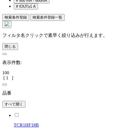
#
500 mA - 800mA
#
IOUT≥1 A
検索条件登録
検索条件登録一覧
フィルタ名クリックで素早く絞り込みが行えます。
閉じる
表示件数:
100
[
1
]
品番
すべて開く
TCR1HF18B