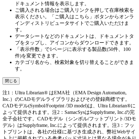
ドキュメント情報を表示します。
ご購入される場合はご購入リンクを押して在庫検索を
表示ください。「ご購入はこちら」ボタンからオンラ
インディストリビュータサイトでご購入いただけま
す。
データシートなどのドキュメントは、ドキュメントタ
ブをタップし、アイコンからダウンロードできます。
「表示件数」で1ページに表示する製品数(50件、100
件)を変更できます。
カテゴリ名から、検索対象を切り替えることができま
す。
閉じる
注1：Ultra Librarian® はEMA社（EMA Design Automation,
Inc.）のCADモデルライブラリおよびその登録商標です。
CADモデル(Symbol/Footprint /3D model)は、Ultra Librarian®に
よって提供されます。注2：SamacSysはSupplyframe, Inc.の完
全子会社です。CADモデル（シンボル/フットプリント/3Dモ
デル）はSupplyframe, Inc.によって提供されます。注3：フッ
トプリントは、各社の仕様に基づき生成され、弊社Webサイ
ト上に掲載されている参考パッド寸法とは異なる場合があり