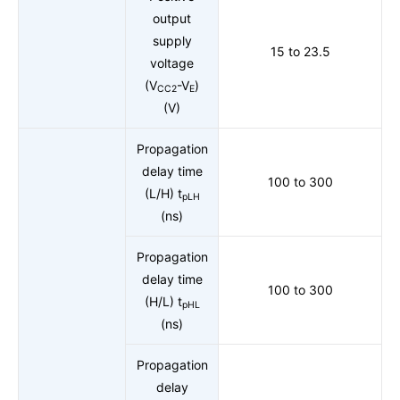
output
supply
15 to 23.5
voltage
(V
-V
)
CC2
E
(V)
Propagation
delay time
100 to 300
(L/H) t
pLH
(ns)
Propagation
delay time
100 to 300
(H/L) t
pHL
(ns)
Propagation
delay