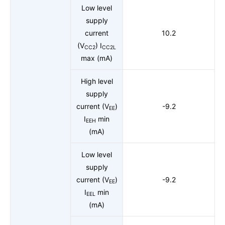
Low level
supply
current
10.2
(V
) I
CC2
CC2L
max (mA)
High level
supply
current (V
)
-9.2
EE
I
min
EEH
(mA)
Low level
supply
current (V
)
-9.2
EE
I
min
EEL
(mA)