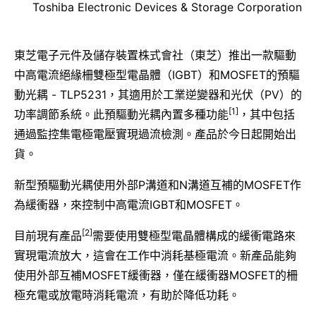
Toshiba Electronic Devices & Storage Corporation
東芝電子元件及儲存裝置株式會社（東芝）推出一款驅動
中高電流絕緣柵雙極型電晶體（IGBT）和MOSFET的預驅
動光耦 - TLP5231，其適用於工業逆變器和光伏（PV）的
[1]
功率調節系統。此預驅動光耦內置多種功能
，其中包括
通過監控集電極電壓實現過流檢測。產品於今日起開始出
貨。
新型預驅動光耦使用外部P溝道和N溝道互補的MOSFET作
為緩衝器，來控制中高電流IGBT和MOSFET。
[2]
目前現有產品
需要使用雙極型電晶體構成的緩衝電路來
實現電流放大，這會在工作中消耗基極電流。新產品能夠
使用外部互補MOSFET緩衝器，僅在緩衝器MOSFET的柵
極充電或放電時消耗電流，有助於降低功耗。