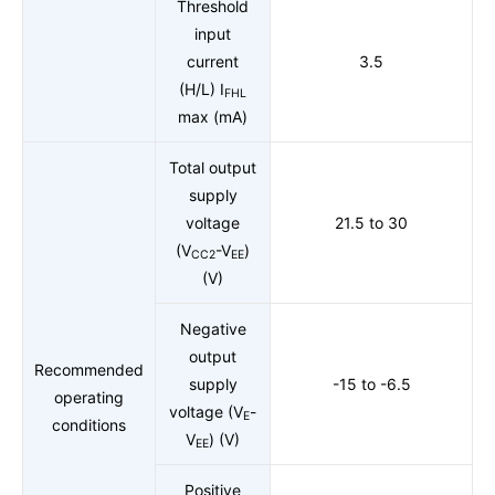
Threshold
input
current
3.5
(H/L) I
FHL
max (mA)
Total output
supply
voltage
21.5 to 30
(V
-V
)
CC2
EE
(V)
Negative
output
Recommended
supply
-15 to -6.5
operating
voltage (V
-
E
conditions
V
) (V)
EE
Positive