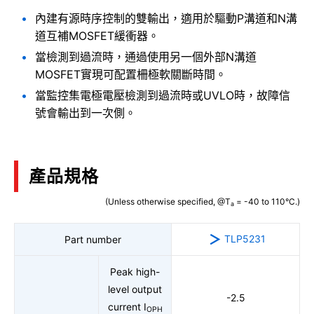
內建有源時序控制的雙輸出，適用於驅動P溝道和N溝
道互補MOSFET緩衝器。
當檢測到過流時，通過使用另一個外部N溝道
MOSFET實現可配置柵極軟關斷時間。
當監控集電極電壓檢測到過流時或UVLO時，故障信
號會輸出到一次側。
產品規格
(Unless otherwise specified, @T
= -40 to 110°C.)
a
TLP5231
Part number
Peak high-
level output
-2.5
current I
OPH