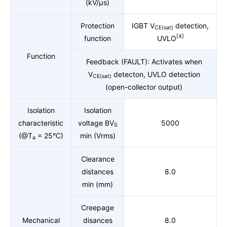
(kV/μs)
Protection
IGBT V
detection,
CE(sat)
[4]
function
UVLO
Function
Feedback (FAULT): Activates when
V
detecton, UVLO detection
CE(sat)
(open-collector output)
Isolation
Isolation
characteristic
voltage BV
5000
S
(@T
= 25°C)
min (Vrms)
a
Clearance
distances
8.0
min (mm)
Creepage
Mechanical
disances
8.0