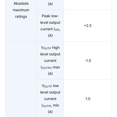
Absolute
(A)
maximum
Peak low-
ratings
level output
+2.5
current I
OPL
(A)
V
high
OUTP
level output
current
-1.0
I
max
OUTPH
(A)
V
low
OUTP
level output
current
1.0
I
min
OUTPL
(A)