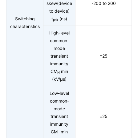
skew(device
-200 to 200
to device)
Switching
t
(ns)
psk
characteristics
High-level
common-
mode
transient
±25
immunity
CM
min
H
(kV/μs)
Low-level
common-
mode
transient
±25
immunity
CM
min
L