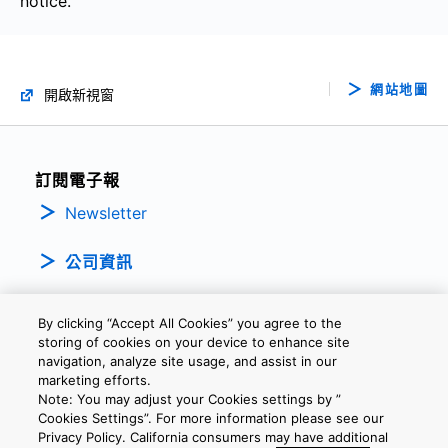
notice.
網站地圖
開啟新視窗
訂閱電子報
Newsletter
公司資訊
By clicking “Accept All Cookies” you agree to the
storing of cookies on your device to enhance site
navigation, analyze site usage, and assist in our
marketing efforts.
Note: You may adjust your Cookies settings by ”
隱私權政策
條款及細則
Cookie設定
聯繫我們
Cookies Settings”. For more information please see our
Privacy Policy. California consumers may have additional