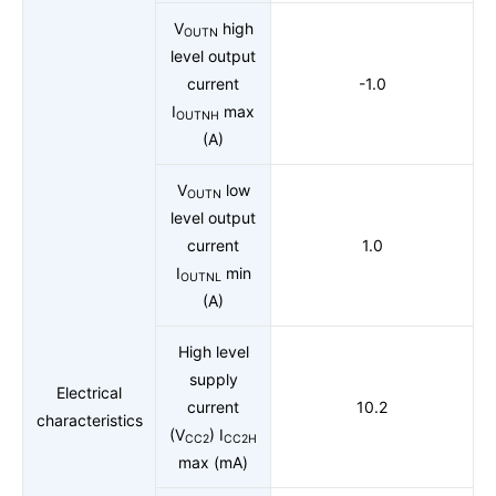
V
high
OUTN
level output
current
-1.0
I
max
OUTNH
(A)
V
low
OUTN
level output
current
1.0
I
min
OUTNL
(A)
High level
supply
Electrical
current
10.2
characteristics
(V
) I
CC2
CC2H
max (mA)