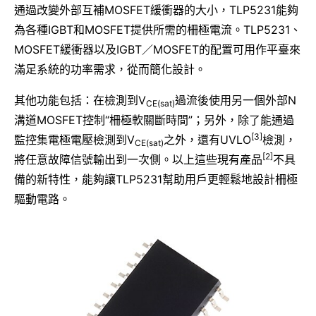
通過改變外部互補MOSFET緩衝器的大小，TLP5231能夠
為各種IGBT和MOSFET提供所需的柵極電流。TLP5231、
MOSFET緩衝器以及IGBT／MOSFET的配置可用作平臺來
滿足系統的功率需求，從而簡化設計。
其他功能包括：在檢測到V
過流後使用另一個外部N
CE(sat)
溝道MOSFET控制“柵極軟關斷時間”；另外，除了能通過
[3]
監控集電極電壓檢測到V
之外，還有UVLO
檢測，
CE(sat)
[2]
將任意故障信號輸出到一次側。以上這些現有產品
不具
備的新特性，能夠讓TLP5231幫助用戶更輕鬆地設計柵極
驅動電路。