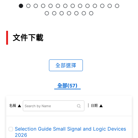
effici
wettable flank structure
size o
contributes to automated
equip
inspection on
manufacturing lines.
文件下載
全部選擇
全部(57)
名稱
日期
Selection Guide Small Signal and Logic Devices
2026