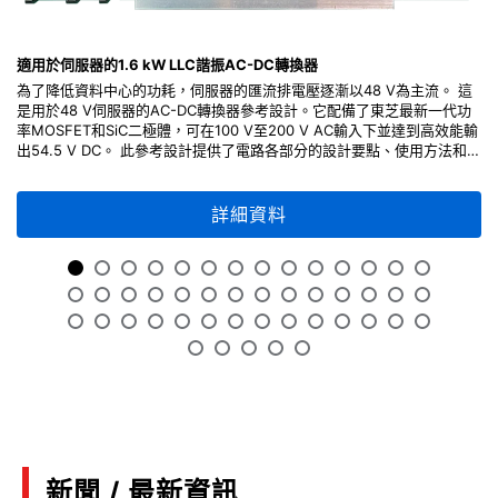
(PDF:1.3MB)
02/2024
適用於伺服器的1.6 kW LLC諧振AC-DC轉換器
為了降低資料中心的功耗，伺服器的匯流排電壓逐漸以48 V為主流。 這
是用於48 V伺服器的AC-DC轉換器參考設計。它配備了東芝最新一代功
Mini catalog Toshiba's circuit protection
率MOSFET和SiC二極體，可在100 V至200 V AC輸入下並達到高效能輸
solutions and switch solutions
出54.5 V DC。 此參考設計提供了電路各部分的設計要點、使用方法和調
(PDF:523KB)
整方法的說明，以及電路圖、PCB Gerber file等對您的設計很有幫助。
請注意，自 2026 年 4 月起，TA75W393FU 被指定為不建議新設計
08/2023
(NRND)。
詳細資料
Features of third generation SiC MOSFET
(PDF:1.3MB)
06/2023
MOSFET SPICE model grade
(PDF:1.6MB)
05/2023
新聞 / 最新資訊