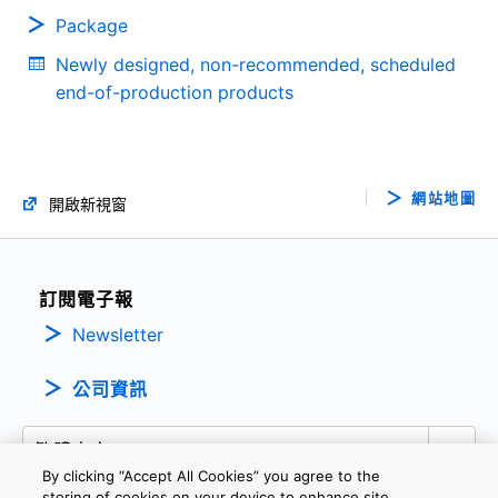
SiCMOSFET Application Notes
Package
(PDF:921KB)
Newly designed, non-recommended, scheduled
08/2020
end-of-production products
Quick Reference Guide for Thermal Design for
Power Semiconductor SMD type
(PDF:2.1MB)
網站地圖
開啟新視窗
02/2020
Motor Solutions Guide
訂閱電子報
(PDF:10.3MB)
Newsletter
12/2019
公司資訊
Resonant Circuits and Soft Switching
(PDF:1.1MB)
By clicking “Accept All Cookies” you agree to the
11/2019
storing of cookies on your device to enhance site