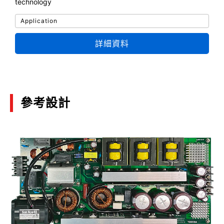
technology
SiC MOSFET module application note Reliability
Application
(PDF:460KB)
詳細資料
06/2024
Selection Guide Package 2024
(PDF:8.4MB)
參考設計
04/2024
Automotive Discrete Semiconductor MBD
Introductory Application Note
(PDF:1.5MB)
03/2024
Propose MOSFET Optimized for Protection
Circuitry of Lithium-Ion Batteries Used in Mobile
Devices