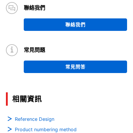
12/2020
聯絡我們
Motor Control (Vacuum Cleaners)
聯絡我們
(PDF:2.5MB)
09/2020
常見問題
Efficiency evaluation of Half-bridge DC-DC
converter supporting 48V Bus system
(PDF:1.5MB)
常見問答
09/2020
Absolute Maximum Ratings and Electrical
相關資訊
Characteristics: SiCMOSFET Application Notes
(PDF:812KB)
08/2020
Reference Design
Product numbering method
Comparison of SiC MOSFET and Si IGBT: