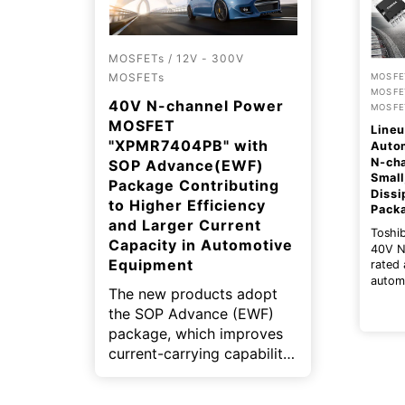
MOSFETs / 12V - 300V
MOSFETs
MOSFET
MOSFET
40V N-channel Power
MOSFE
MOSFET
Lineu
"XPMR7404PB" with
Auto
N‑ch
SOP Advance(EWF)
Small
Package Contributing
Dissi
to Higher Efficiency
Pack
and Larger Current
Toshi
Capacity in Automotive
40V N
Equipment
rated 
autom
The new products adopt
expand
the SOP Advance (EWF)
TOGL™
This p
package, which improves
small 
current-carrying capability
dissip
and reduce package
On-res
resistance. In addition, the
helpin