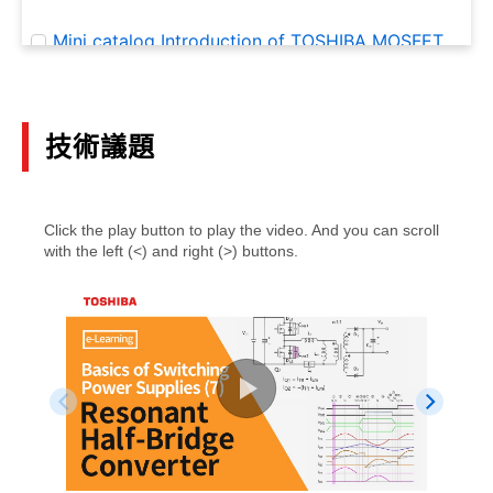
Mini catalog Introduction of TOSHIBA MOSFET
for automotive and industrial use
(PDF:857KB)
05/2026
技術議題
Mini catalog Introduction of Toshiba MOSFET
Gate Driver ICs
(PDF:564KB)
05/2026
Features and precautions for DTMOS VI (HSD)
(PDF:1.8MB)
09/2025
SiC MOSFET module iXPLV Handling instruction
application note