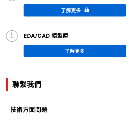
了解更多
Application Note for TOLL package
(PDF:1.8MB)
07/2021
EDA/CAD 模型庫
Avalanche energy calculation
了解更多
(PDF:574KB)
04/2021
FAQ: SiC MOSFET Application Notes
聯繫我們
(PDF:818KB)
03/2021
技術方面問題
Quick Reference Guide for Thermal Design for
Power Semiconductor SMD type: Part 2
(PDF:3.5MB)