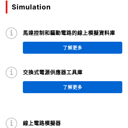
11/2022
Simulation
Automotive MOSFET DSOP Advance(WF)
Package Heat Dissipation Efficacy and
Precautions When Mounting on a Board
馬達控制和驅動電路的線上模擬資料庫
(PDF:1.4MB)
09/2022
了解更多
Surface Mount Small Signal MOSFET
Precautions for use
交換式電源供應器工具庫
(PDF:889KB)
01/2022
了解更多
Efficiency Evaluation and Loss Analysis of 300W
isolated DC-DC converters
(PDF:2.3MB)
09/2021
線上電路模擬器