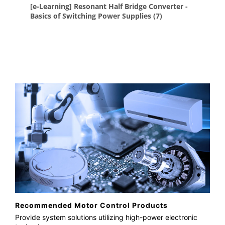
(PDF:518KB)
12/2024
SiC MOSFET module Gate drive application note
(PDF:423KB)
11/2024
SiC MOSFET module application note Electrical
characteristics
(PDF:1.1MB)
06/2024
SiC MOSFET Module Application Note 2-153A1A
Handling Instruction
(PDF:536KB)
Recommended Motor Control Products
06/2024
Provide system solutions utilizing high-power electronic