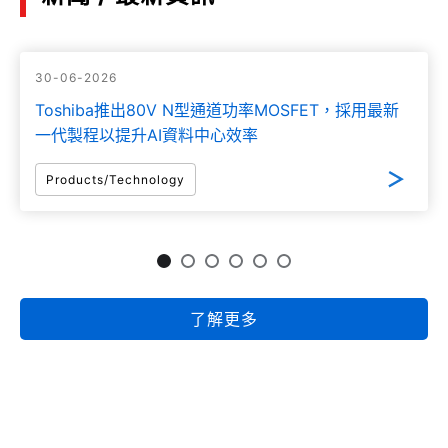
Power MOSFET U-MOSⅩ-H 150V
(PDF:2.3MB)
04/2023
30-06-2026
Toshiba推出80V N型通道功率MOSFET，採用最新
Electrical Characteristics: Power MOSFET
一代製程以提升AI資料中心效率
Application Notes
(PDF:1.3MB)
Products/Technology
01/2023
Basics of Common-drain Type N-ch MOSFET
Gate Driver IC (TCK42xG Series)
(PDF:1.7MB)
了解更多
12/2022
Simplified CFD Model Application Note
(PDF:1.1MB)