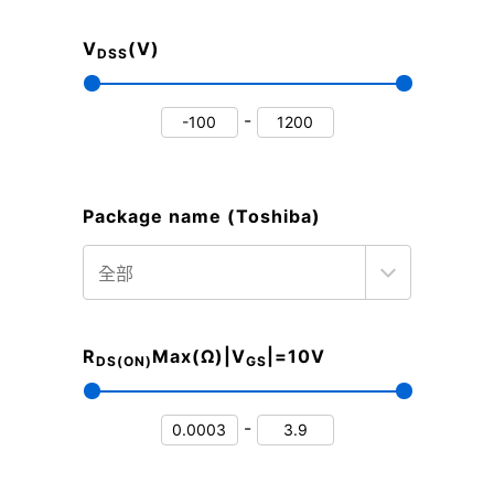
V
(V)
DSS
-
Package name (Toshiba)
R
Max(Ω)|V
|=10V
DS(ON)
GS
-