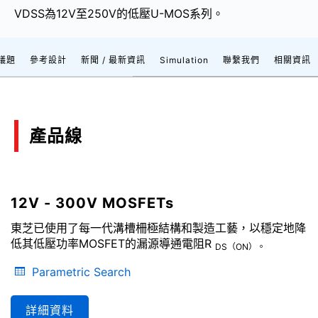
VDSS為12V至250V的低壓U-MOS系列。
議題
參考設計
新聞 / 最新資訊
Simulation
聯繫我們
相關資訊
產品線
12V - 300V MOSFETs
東芝已使用了每一代溝槽柵極結構和製造工藝，以穩定地降
低其低壓功率MOSFET的漏源導通電阻R
DS（ON）。
Parametric Search
詳細資料