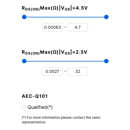
R
Max(Ω)|V
|=4.5V
DS(ON)
GS
-
R
Max(Ω)|V
|=2.5V
DS(ON)
GS
-
AEC-Q101
Qualified(*)
(*) For more information please contact the sales
representative.