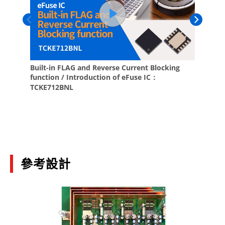
(PDF:684KB)
08/2025
Basics of Low-Dropout (LDO) Regulator ICs
(PDF:1.3MB)
02/2025
Small eFuse IC TCKE9 Series Application Note
(PDF:2.1MB)
12/2024
TCKE712BNL eFuse IC with Flag Output and
參考設計
Reverse-Current Protection
(PDF:1.1MB)
07/2024