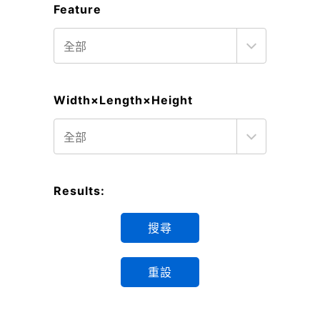
Feature
Width×Length×Height
Results:
搜尋
重設