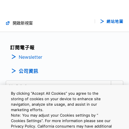
Basics of N-channel MOSFET Gate Driver ICs
(PDF:671KB)
03/2021
網站地圖
開啟新視窗
Basic usage and functions of eFuse IC
(PDF:1.1MB)
訂閱電子報
02/2021
Newsletter
TCK321G, TCK322G, and TCK323 Load Switch
公司資訊
ICs for 2-to-1 Power Multiplexing
(PDF:1.0MB)
02/2021
By clicking “Accept All Cookies” you agree to the
storing of cookies on your device to enhance site
navigation, analyze site usage, and assist in our
LDO Regulator Application to Power Supply
marketing efforts.
Circuits for MCUs
隱私權政策
條款及細則
Cookie設定
聯繫我們
Note: You may adjust your Cookies settings by ”
(PDF:2.6MB)
Cookies Settings”. For more information please see our
10/2020
Privacy Policy. California consumers may have additional