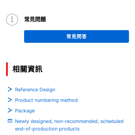
03/2021
常見問題
Mechanism of LDO Oscillation and Reducing the
Susceptibility to Oscillation
(PDF:1.4MB)
常見問答
03/2021
Overcurrent Protection and Reverse Current
相關資訊
Blocking of the Load Switch IC
(PDF:878KB)
03/2021
Reference Design
Product numbering method
eFuse IC Glossary
(PDF:351KB)
Package
03/2021
Newly designed, non-recommended, scheduled
end-of-production products