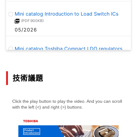
Mini catalog Introduction to Load Switch ICs
(PDF:900KB)
05/2026
Mini catalog Toshiba Compact LDO regulators
(PDF:752KB)
05/2026
技術議題
eFuse IC TCKE6 Series Application Note
(PDF:946KB)
01/2026
Application examples of LDO regulators with
high ripple rejection and fast load transient
response