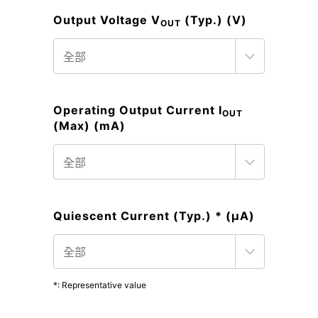
Output Voltage V
(Typ.) (V)
OUT
Operating Output Current I
OUT
(Max) (mA)
Quiescent Current (Typ.) * (μA)
*: Representative value