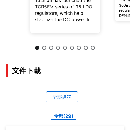
Toshiba has launched the
The n
300mA
TCR5FM series of 35 LDO
regul
regulators, which help
DFN4D
stabilize the DC power line
includ
for small equipment, such
type 
low c
as mobile devices and
type 
wearable devices.
文件下載
全部選擇
全部(29)