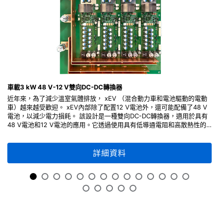
Selection Guide Package 2024
(PDF:8.4MB)
04/2024
Mini catalog Toshiba's circuit protection
solutions and switch solutions
(PDF:523KB)
車載3 kW 48 V-12 V雙向DC-DC轉換器
08/2023
近年來，為了減少溫室氣體排放， xEV （混合動力車和電池驅動的電動
車）越來越受歡迎。 xEV內部除了配置12 V電池外，還可能配備了48 V
電池，以減少電力損耗。 該設計是一種雙向DC-DC轉換器，適用於具有
Basics of Common-drain Type N-ch MOSFET
48 V電池和12 V電池的應用。它透過使用具有低導通電阻和高散熱性的
Gate Driver IC (TCK42xG Series)
東芝車規MOSFET，讓系統效率更佳提升。 此參考設計提供了電路各部
分的設計要點、操作方法以及電路圖和PCB layout等設計資訊，可以靈活
(PDF:1.7MB)
的使用在您的設計當中。
詳細資料
12/2022
Comparison of eFuse IC and Conventional Fuse
Characteristic
(PDF:2.0MB)