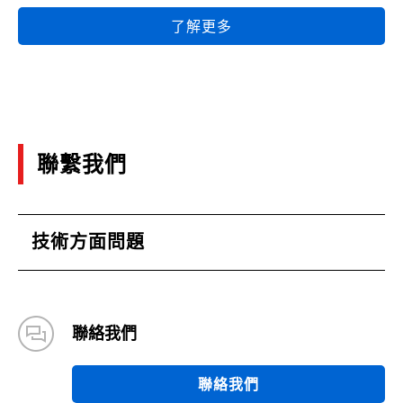
LDO Regulators Glossary
了解更多
(PDF:386KB)
03/2021
Concept of self-heating of LDOs and selection
guide
聯繫我們
(PDF:766KB)
03/2021
技術方面問題
Basics of Load Switch ICs
(PDF:839KB)
03/2021
聯絡我們
Load Transient Response of LDO and Methods
to Improve it
聯絡我們
(PDF:1.2MB)