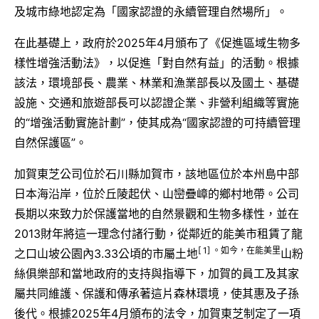
及城市綠地認定為「國家認證的永續管理自然場所」。
在此基礎上，政府於2025年4月頒布了《促進區域生物多
樣性增強活動法》，以促進「對自然有益」的活動。根據
該法，環境部長、農業、林業和漁業部長以及國土、基礎
設施、交通和旅遊部長可以認證企業、非營利組織等實施
的“增強活動實施計劃”，使其成為“國家認證的可持續管理
自然保護區”。
加賀東芝公司位於石川縣加賀市，該地區位於本州島中部
日本海沿岸，位於丘陵起伏、山巒疊嶂的鄉村地帶。公司
長期以來致力於保護當地的自然景觀和生物多樣性，並在
2013財年將這一理念付諸行動，從鄰近的能美市租賃了龍
[ 1] 。如今，在能美里
之口山坡公園內3.33公頃的市屬土地
山粉
絲俱樂部和當地政府的支持與指導下，加賀的員工及其家
屬共同維護、保護和傳承著這片森林環境，使其惠及子孫
後代。根據2025年4月頒布的法令，加賀東芝制定了一項