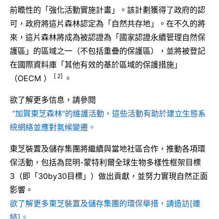
前瞻性的「強化活動實施計畫」。該計劃獲得了政府的認
可，政府將這片森林認定為「自然共存地」。在不久的將
來，這片森林將成為被認證為「國家認證永續管理自然保
護區」的區域之一（不包括重疊的保護區），並將被登記
在國際資料庫「其他有效的基於區域的保護措施」
[ 2]
（OECM ）
。
欲了解更多信息，請參閱
“加賀東芝森林”的維護活動，這些活動有助於建立生態系
統網絡並應對氣候變遷。
東芝裝置及儲存集團將繼續與當地社區合作，推動各項環
保活動，包括為昆明-蒙特利爾全球生物多樣性框架目標
3（即「30by30目標」）做出貢獻，並努力實現自然正面
影響。
欲了解更多東芝裝置及儲存集團的環保舉措，請造訪[連
結]。