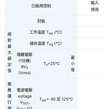
輸入
已啟用控制
禁用
封裝
工作溫度 T
(°C)
opr
絕
對
儲存溫度 T
(°C)
stg
最
大
隔離電壓
最
額
(1分鐘)
T
=25°C
小
定
a
BV
S
值
值
(Vrms)
推
薦
電源電壓
運
voltage
T
=-40 至 125°C
opr
行
V
,
DD1
條
V
(V)