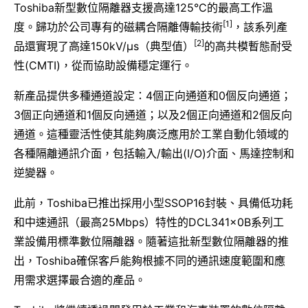
Toshiba新型數位隔離器支援高達125°C的最高工作溫
[1]
度。歸功於公司專有的磁耦合隔離傳輸技術
，該系列產
[2]
品還實現了高達150kV/μs（典型值）
的高共模暫態耐受
性(CMTI)，從而協助設備穩定運行。
新產品提供多種通道設定：4個正向通道和0個反向通道；
3個正向通道和1個反向通道；以及2個正向通道和2個反向
通道。這種靈活性使其能夠廣泛應用於工業自動化領域的
各種隔離通訊介面，包括輸入/輸出(I/O)介面、馬達控制和
逆變器。
此前，Toshiba已推出採用小型SSOP16封裝、具備低功耗
和中速通訊（最高25Mbps）特性的DCL341x0B系列工
業設備用標準數位隔離器。隨著這批新型數位隔離器的推
出，Toshiba確保客戶能夠根據不同的通訊速度範圍和應
用需求選擇最合適的產品。