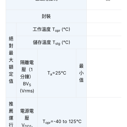
封裝
工作溫度 T
(°C)
opr
絕
儲存溫度 T
(°C)
stg
對
最
大
隔離電
最
額
壓（1
T
=25°C
小
定
a
分鐘）
值
值
BV
S
(Vrms)
推
薦
電源電
運
壓
T
=-40 to 125°C
opr
行
V
,
DD1