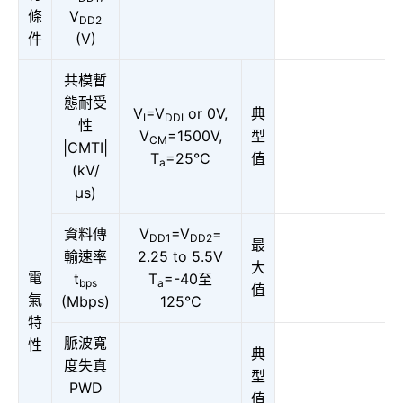
條
V
DD2
件
(V)
共模暫
態耐受
V
=V
or 0V,
典
I
DDI
性
V
=1500V,
型
CM
|CMTI|
T
=25°C
值
a
(kV/
μs)
資料傳
V
=V
=
DD1
DD2
最
輸速率
2.25 to 5.5V
大
電
t
T
=-40至
bps
a
值
氣
(Mbps)
125°C
特
脈波寬
性
典
度失真
型
PWD
值