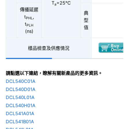
T
=25°C
a
傳播延遲
典
t
,
PHL
型
t
PLH
值
(ns)
樣品檢查及供應情況
請點選以下連結，瞭解有關新產品的更多資訊。
DCL540C01A
DCL540D01A
DCL540L01A
DCL540H01A
DCL541A01A
DCL541B01A