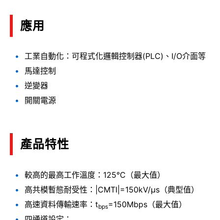
應用
工業自動化：可程式化邏輯控制器(PLC)、I/O介面等
馬達控制
逆變器
開關電源
產品特性
較高的最高工作溫度：125°C（最大值）
高共模暫態耐受性：|CMTI|=150kV/μs（典型值）
高速資料傳輸速率：t
=150Mbps（最大值）
bps
四通道設定：