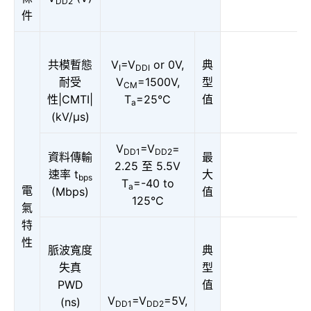
DD2
件
共模暫態
V
=V
or 0V,
典
I
DDI
耐受
V
=1500V,
型
CM
性|CMTI|
T
=25°C
值
a
(kV/μs)
V
=V
=
DD1
DD2
資料傳輸
最
2.25 至 5.5V
速率 t
大
bps
T
=-40 to
a
電
(Mbps)
值
125°C
氣
特
性
脈波寬度
典
失真
型
PWD
值
V
=V
=5V,
(ns)
DD1
DD2