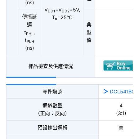
(ns)
V
=V
=5V,
DD1
DD2
傳播延
T
=25°C
a
遲
典
t
,
型
PHL
t
值
PLH
(ns)
樣品檢查及供應情況
零件編號
DCL541B01
通道數量
4
（正向：反向）
(3:1)
預設輸出邏輯
高