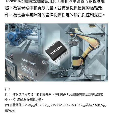
Toshiba將繼續透過開發用於工業和汽車裝置的數位隔離
器，為實現碳中和貢獻力量，並持續提供優質的隔離元
件，為需要電氣隔離的設備提供穩定的通訊與控制支援。
註：
[1] 一種訊號傳輸方法，將調變晶片、解調晶片以及絕緣層整合到單個封裝
中，並利用磁場來傳輸訊號。
[2] 測量條件：V
=V
或0V、V
=1500V、Ta=25°C（V
為輸入側的V
I
DDI
CM
DDI
DD1
或V
）
DD2