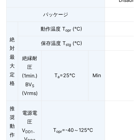
Disable
パッケージ
動作温度 T
(°C)
opr
絶
保存温度 T
(°C)
stg
対
最
絶縁耐
大
圧
定
T
=25°C
Min
(1min.)
a
格
BV
S
(Vrms)
推
電源電
奨
圧
動
T
=-40～125°C
V
、
opr
DD1
作
V