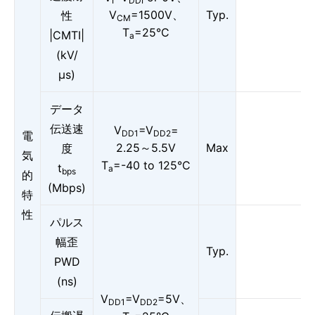
I
DDI
V
=1500V、
Typ.
性
CM
T
=25°C
|CMTI|
a
(kV/
μs)
データ
伝送速
V
=V
=
DD1
DD2
電
2.25～5.5V
Max
度
気
T
=-40 to 125°C
t
a
bps
的
(Mbps)
特
性
パルス
幅歪
Typ.
PWD
(ns)
V
=V
=5V、
DD1
DD2