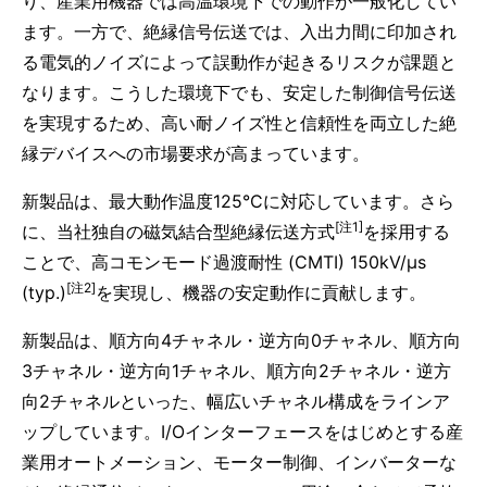
り、産業用機器では高温環境下での動作が一般化してい
ます。一方で、絶縁信号伝送では、入出力間に印加され
る電気的ノイズによって誤動作が起きるリスクが課題と
なります。こうした環境下でも、安定した制御信号伝送
を実現するため、高い耐ノイズ性と信頼性を両立した絶
縁デバイスへの市場要求が高まっています。
新製品は、最大動作温度125°Cに対応しています。さら
[注1]
に、当社独自の磁気結合型絶縁伝送方式
を採用する
ことで、高コモンモード過渡耐性 (CMTI) 150kV/μs
[注2]
(typ.)
を実現し、機器の安定動作に貢献します。
新製品は、順方向4チャネル・逆方向0チャネル、順方向
3チャネル・逆方向1チャネル、順方向2チャネル・逆方
向2チャネルといった、幅広いチャネル構成をラインア
ップしています。I/Oインターフェースをはじめとする産
業用オートメーション、モーター制御、インバーターな