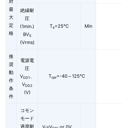
対
最
絶縁耐
大
圧
定
T
=25°C
Min
(1min.)
a
格
BV
S
(Vrms)
推
電源電
奨
圧
動
T
=-40～125°C
V
、
opr
DD1
作
V
DD2
条
(V)
件
コモン
モード
過渡耐
V
=V
or 0V、