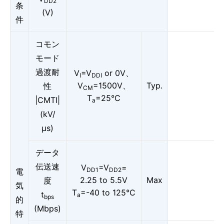
DD2
条
(V)
件
コモン
モード
過渡耐
V
=V
or 0V、
I
DDI
V
=1500V、
Typ.
性
CM
T
=25°C
|CMTI|
a
(kV/
μs)
データ
伝送速
V
=V
=
DD1
DD2
電
2.25 to 5.5V
Max
度
気
T
=-40 to 125°C
t
a
bps
的
(Mbps)
特