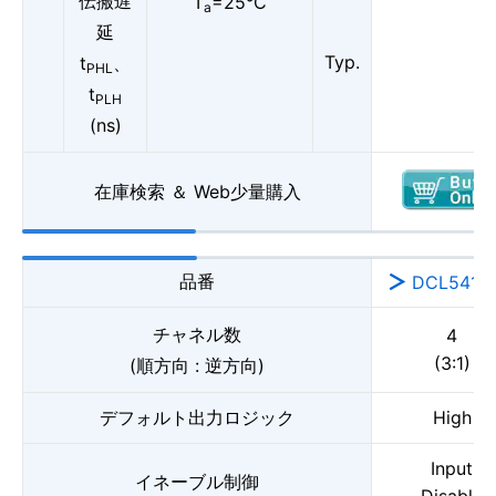
伝搬遅
T
=25°C
a
延
Typ.
t
、
PHL
t
PLH
(ns)
在庫検索 ＆ Web少量購入
品番
DCL541B
チャネル数
4
(3:1)
(順方向 : 逆方向)
デフォルト出力ロジック
High
Input
イネーブル制御