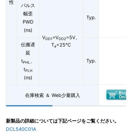
性
パルス
幅歪
Typ.
PWD
(ns)
V
=V
=5V、
DD1
DD2
伝搬遅
T
=25°C
a
延
Typ.
t
、
PHL
t
PLH
(ns)
在庫検索 ＆ Web少量購入
新製品の詳細については下記ページをご覧ください。
DCL540C01A