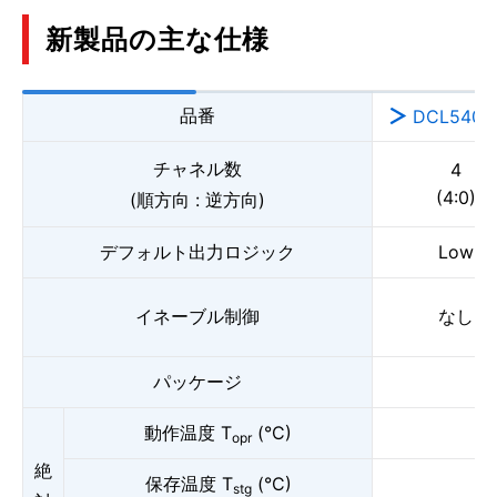
新製品の主な仕様
品番
DCL540C
チャネル数
4
(4:0)
(順方向 : 逆方向)
デフォルト出力ロジック
Low
イネーブル制御
なし
パッケージ
動作温度 T
(°C)
opr
絶
保存温度 T
(°C)
stg