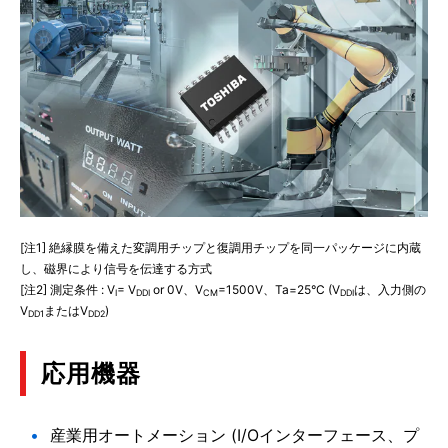
[注1] 絶縁膜を備えた変調用チップと復調用チップを同一パッケージに内蔵
し、磁界により信号を伝達する方式
[注2] 測定条件 : V
= V
or 0V、V
=1500V、Ta=25°C (V
は、入力側の
I
DDI
CM
DDI
V
またはV
)
DD1
DD2
応用機器
産業用オートメーション (I/Oインターフェース、プ