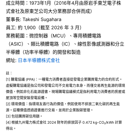
成立時間：1973年1月（2016年4月由原岩手東芝電子株
式會社及原東芝公司大分業務部合併而成）
董事長: Takeshi Sugahara
員工: 約 1,900（截至 2026 年 3 月）
業務範圍：微控制器（MCU）、專用積體電路
（ASIC）、類比積體電路（IC）、線性影像感測器和分立
半導體（功率半導體）的開發和製造
網址:
日本半導體株式會社
註：
[1] 購電協議 (PPA)：一種電力消費者直接從發電企業購買電力的合約形式。
虛擬購電協議是指公司和發電公司不交易電力本身，而僅交易再生能源的環境
價值，例如非化石能源證書。現場購電協議模式是指利用電力消費者的房屋或
屋頂等空間安裝發電設備。
[2] 環境價值：指環境友善行為的價值，例如使用不排放二氧化碳的再生能
源。這種價值透過證書進行交易，並用於企業脫碳管理。
[3] 包括購買碳信用額。
[4] 根據九州電力株式會社 2024 財年的排放因子 0.472 kg-CO₂/kWh 計算
得出。