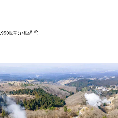
[注5]
,950世帯分相当
)