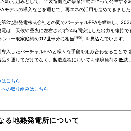
の取り組みとして、全製造拠点の事業活動に伴って発生する温室
PAモデルの導入などを通じて、再エネの活用を進めてきまし
2地熱発電株式会社との間でバーチャルPPAを締結し、2026年
発電は、天候や昼夜に左右されず24時間安定した出力を維持で
[注5]
1トン (一般家庭約5,012世帯分に相当
) を見込んでいます。
導入したバーチャルPPAと様々な手段を組み合わせることで
製品を通してだけでなく、製造過程においても環境負荷を低減
みはこちら
ィへの取り組みはこちら
となる地熱発電所について