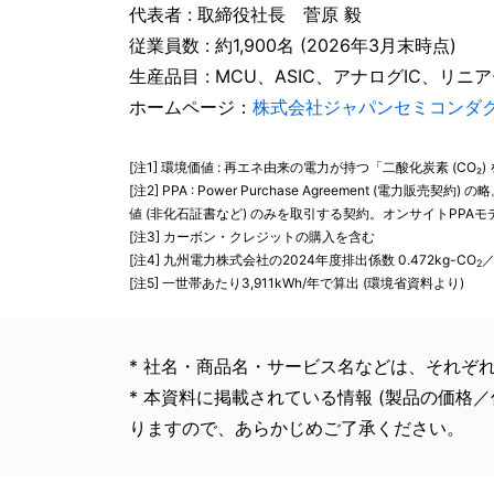
代表者 : 取締役社長 菅原 毅
従業員数 : 約1,900名 (2026年3月末時点)
生産品目 : MCU、ASIC、アナログIC、
ホームページ：
株式会社ジャパンセミコンダ
[注1] 環境価値 : 再エネ由来の電力が持つ「二酸化炭素 (
[注2] PPA : Power Purchase Agreeme
値 (非化石証書など) のみを取引する契約。オンサイトPP
[注3] カーボン・クレジットの購入を含む
[注4] 九州電力株式会社の2024年度排出係数 0.472kg-CO
／
2
[注5] 一世帯あたり3,911kWh/年で算出 (環境省資料より)
* 社名・商品名・サービス名などは、それぞ
* 本資料に掲載されている情報 (製品の価
りますので、あらかじめご了承ください。