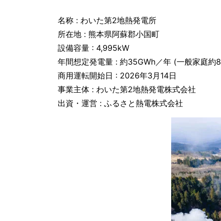
名称 : わいた第2地熱発電所
所在地 : 熊本県阿蘇郡小国町
設備容量 : 4,995kW
年間想定発電量 : 約35GWh／年 (一般家庭約8
商用運転開始日 : 2026年3月14日
事業主体 : わいた第2地熱発電株式会社
出資・運営 : ふるさと熱電株式会社