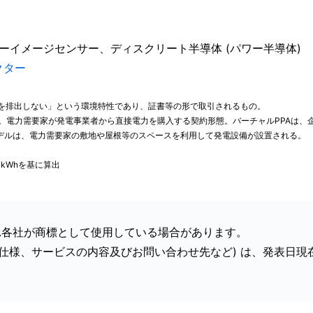
リニアーイメージセンサー、ディスクリート半導体 (パワー半導体)
クター
CO₂) を排出しない」という環境特性であり、証書等の形で取引されるもの。
nt (電力販売契約) の略。電力需要家が発電事業者から直接電力を購入する契約形態。バーチャ
Aモデルは、電力需要家の敷地や屋根等のスペースを利用して発電設備が設置される。
kWhを基に算出
れ各社が商標として使用している場合があります。
格／仕様、サービスの内容及びお問い合わせ先など) は、発表日