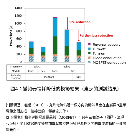
圖4：變頻器損耗降低的模擬結果（東芝的測試結果）
[1]蕭特基二極體（SBD）：允許電流沿著一個方向流動並且會在金屬與N型半
導體之間形成一個接面的一種整流元件。
[2]金屬氧化物半導體場效電晶體（MOSFET）：具有三個端子（閘極、源極
和汲極）並且透過向閘極施加電壓來控制汲極與源極之間的電流流動的一種開
關元件。