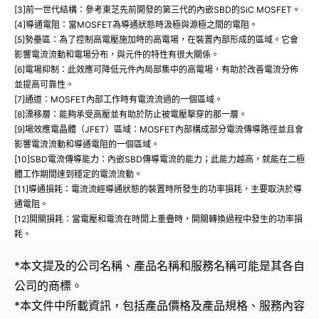
[3]前一世代結構：參考東芝先前開發的第三代的內嵌SBD的SiC MOSFET。
[4]導通電阻：當MOSFET為導通狀態時汲極與源極之間的電阻。
[5]勢壘區：為了控制高電壓施加時的高電場，在裝置內部形成的區域。它會
影響電流流動和電場分布，與元件的特性有很大關係。
[6]電場抑制：此效應可降低元件內局部集中的高電場，有助於改善電流分佈
並提高可靠性。
[7]通道：MOSFET內部工作時有電流流過的一個區域。
[8]漂移層：能夠承受高壓並有助於防止被電壓擊穿的那一層。
[9]場效應電晶體（JFET）區域：MOSFET內部構成部分電流傳導路徑並且會
影響電流流動和導通電阻的一個區域。
[10]SBD電流傳導能力：內嵌SBD傳導電流的能力；此能力越高，就能在二極
體工作期間達到穩定的電流流動。
[11]導通損耗：電流流經導通狀態的裝置時所發生的功率損耗，主要取決於導
通電阻。
[12]開關損耗：當電壓和電流在時間上重疊時，開關轉換過程中發生的功率損
耗。
*本文提及的公司名稱、產品名稱和服務名稱可能是其各自
公司的商標。
*本文件中所載資訊，包括產品價格及產品規格、服務內容