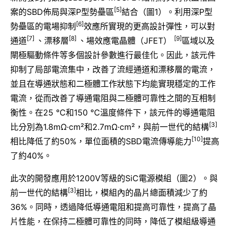
[5]
案的SBD佈局與深P型勢壘區
結合（圖1）。利用深P型
[6]
勢壘區的電場抑制
效應所實現的更高設計彈性，可以對
[7]
[8]
[9]
通道
、漂移層
、場效應電晶體（JFET）
區域以及
閘極驅動條件等多個設計參數進行最佳化。因此，該元件
抑制了局部電流集中，改善了流經通道和漂移層的電流，
並且在導通狀態和二極體工作狀態下均能實現穩定的工作
電流，從而改善了導通電阻與二極體可靠性之間的互相制
衡性。在25 ℃和150 ℃溫度條件下，該元件的導通電阻
[3]
比分別為1.8mΩ·cm²和2.7mΩ·cm²，與前一世代的結構
[10]
相比降低了約50%，單位面積的SBD電流傳導能力
提高
了約40%。
此次的開發應用於1200V等級的SiC電源模組（圖2）。與
[3]
前一世代的結構
相比，模組內的晶片總面積減少了約
36%。同時，透過降低導通電阻和提高可靠性，提高了晶
片性能，在保持二極體可靠性的同時，降低了模組級導通