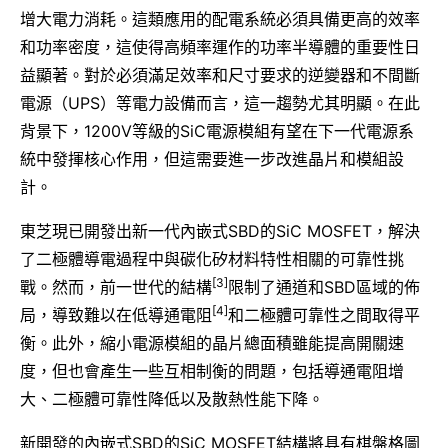
增大電力消耗。這類應用的配電系統必須具備更高的效率
和功率密度，這使得高頻率運作的功率半導體的重要性日
益顯著。對於必須滿足效率和尺寸要求的逆變器和不間斷
電源（UPS）等電力設備而言，這一趨勢尤其明顯。在此
背景下，1200V等級的SiC電源模組有望在下一代電源系
統中發揮核心作用，但這需要進一步改進晶片和模組設
計。
東芝現已開發出新一代內嵌式SBD的SiC MOSFET，解決
了二極體導電過程中與碳化矽材料特性相關的可靠性挑
[3]
戰。然而，前一世代的結構
限制了通道和SBD區域的佈
[4]
局，導致難以在低導通電阻
和二極體可靠性之間取得平
衡。此外，縮小電源模組的晶片總面積雖能提高開關速
度，但也會產生一些互相制衡的問題，包括導通電阻增
大、二極體可靠性降低以及散熱性能下降。
新開發的內嵌式SBD的SiC MOSFET結構將具有棋盤格圖