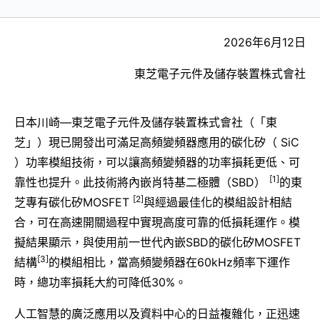
2026年6月12日
東芝電子元件及儲存裝置株式會社
日本川崎—東芝電子元件及儲存裝置株式會社（「東
芝」）現已開發出可滿足高頻變頻器應用的碳化矽（ SiC
）功率模組技術，可以讓高頻變頻器的功率損耗更低、可
[1]
靠性也提升。此技術將內嵌肖特基二極體（SBD）
的東
[2]
芝專有碳化矽MOSFET
與經過最佳化的模組設計相結
合，可在高速開關過程中實現高度可靠的低損耗運作。模
擬結果顯示，與使用前一世代內嵌SBD的碳化矽MOSFET
[3]
結構
的模組相比，當高頻變頻器在60kHz頻率下運作
時，總功率損耗大約可降低30%。
人工智慧的廣泛應用以及資料中心的日益複雜化，正迅速