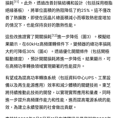
[11]
損耗
。此外，透過改善封裝結構和設計（包括採用樹脂
絕緣基板），將單位面積的熱阻降低了約25%。這不僅改
善了熱擴散，即使在因晶片總面積減小而導致熱密度增加
的情況下，也能保持良好的散熱性能。
[12]
這些改進證實了開關損耗
進一步降低（圖3）。模擬結
果顯示，在60kHz高頻運轉條件下，變頻器的總功率損耗
大約可降低30%（圖4）。透過優化開關條件（包括閘極
驅動速度），預計開關損耗將進一步降低。結果顯示，可
在高頻功率轉換領域實現顯著的性能提升。
有望成為提高功率轉換系統（包括資料中心UPS、工業設
備以及再生能源應用）效率和減少體積的關鍵技術。東芝
將持續推動此技術的開發，以實現實際應用和量產，同時
進一步提升高頻運作能力和性能，進而提高電源系統的能
效，為建立永續發展的社會做出貢獻。