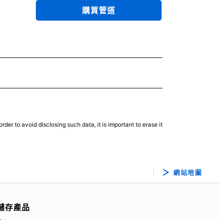
購買管道
er to avoid disclosing such data, it is important to erase it
網站地圖
儲存產品