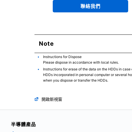
聯絡我們
Note
Instructions for Dispose
Please dispose in accordance with local rules.
Instructions for erase of the data on the HDDs in case 
HDDs incorporated in personal computer or several home
when you dispose or transfer the HDDs.
開啟新視窗
半導體產品