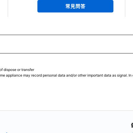
常見問答
of dispose or transfer
 appliance may record personal data and/or other important data as signal. In ord