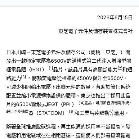
2026年6月15日
東芝電子元件及儲存裝置株式會社
日本川崎－東芝電子元件及儲存公司（簡稱「東芝」）開
發出一款額定電壓為6500V的溝槽式第二代注入增強型閘
[1]
[2]
極電晶體（IEGT）
晶片，該晶片具有高關斷能力
和短
[3]
路能力
。將額定電壓從標準的4500V提升至6500V，
可減少相同輸出電壓下串聯元件的數量，有助於簡化系統
配置並縮小電源轉換設備的體積。東芝也推出了採用此晶
[ 4]產品，可用於直流輸電系統、
片的6500V壓裝式IEGT（PPI ）
靜止同步補償
[ 5]
器（STATCOM）
和工業馬達驅動等應用。
隨著全球推廣脫碳進程，再生能源的採用率不斷提高。發
電廠和用電區域往往相距甚遠，這促使人們部署直流輸電