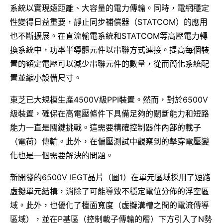
系統以實現遠距離、大容量的電力傳輸。同時，電網穩定
性變得日益重要，靜止同步補償器（STATCOM）的應用
也不斷擴展。在直流輸電系統和STATCOM等高壓電力轉
換系統中，功率半導體元件以串聯方式連接。提高每個裝
置的額定電壓可以減少串聯元件的數量，從而簡化系統配
置並縮小設備尺寸。
東芝已大規模生產4500V級PPI裝置。然而，對於6500V
級裝置，確保在高電壓條件下具備足夠的關斷能力和短路
能力一直是關鍵挑戰。這需要精確控制器件內部的載子
（電荷）傳輸。此外，在偏壓測試中觀察到的擊穿電壓變
化也是一個需要解決的問題。
新開發的6500V IEGT晶片（圖1）在單元區域採用了短路
虛擬單元結構，消除了可能導致不穩定電位分佈的浮空區
域。此外，也優化了檯面寬度（虛擬溝槽之間的電流傳導
區域），並在P基區（控制載子傳輸的層）下方引入了N勢