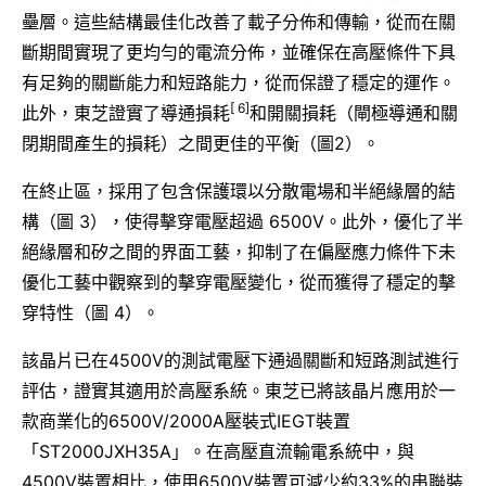
壘層。這些結構最佳化改善了載子分佈和傳輸，從而在關
斷期間實現了更均勻的電流分佈，並確保在高壓條件下具
有足夠的關斷能力和短路能力，從而保證了穩定的運作。
[ 6]
此外，東芝證實了導通損耗
和開關損耗（閘極導通和關
閉期間產生的損耗）之間更佳的平衡（圖2）。
在終止區，採用了包含保護環以分散電場和半絕緣層的結
構（圖 3），使得擊穿電壓超過 6500V。此外，優化了半
絕緣層和矽之間的界面工藝，抑制了在偏壓應力條件下未
優化工藝中觀察到的擊穿電壓變化，從而獲得了穩定的擊
穿特性（圖 4）。
該晶片已在4500V的測試電壓下通過關斷和短路測試進行
評估，證實其適用於高壓系統。東芝已將該晶片應用於一
款商業化的6500V/2000A壓裝式IEGT裝置
「ST2000JXH35A」。在高壓直流輸電系統中，與
4500V裝置相比，使用6500V裝置可減少約33%的串聯裝