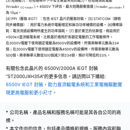
[3] 短路能力：在短路條件下不發生裝置失效的能力。在短路測試電壓
(V<sub>
) = 4500V 下評估，最大短路脈衝寬度 ( t<sub>
)
CC</sub>
psc</sub>
為 10µs。
[4] PPI（壓裝 IEGT）：包含 IEGT 晶片的壓裝封裝。 [5] STATCOM（靜態
同步補償器）：用於電力系統中電壓穩定和無功功率補償的設備。 [6]傳導損
耗：電流流過設備時所產生的功率損耗。 [7] 基於東芝的估算值，假設用於
±500kV直流輸電系統，比較基於適用於各額定電壓的工作電壓條件。
在3000V電壓下使用額定電壓為6500V的設備時，所需串聯單元數為334
個；在2000V電壓下使用額定電壓為4500V的設備時，所需串聯單元數為
500個。將串聯單元數從500個減少到334個，預計可降低約33%。
有關包含此晶片的 6500V/2000A IEGT 封裝
“ST2000JXH35A”的更多信息，請訪問以下連結:
6500V IEGT 封裝，助力直流輸電系統和工業電機驅動實
現更高電壓和更小尺寸。
* 公司名稱、產品名稱和服務名稱可能是其各自公司的商
標。
* 本文件中的信息，包括產品價格和規格、服務內容和聯