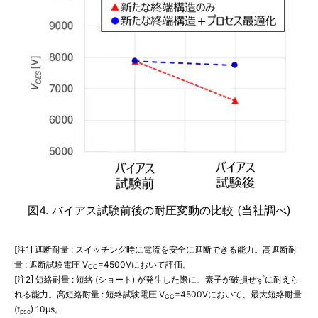
図4. バイアス試験前後の耐圧変動の比較 (当社調べ)
[注1] 遮断耐量 : スイッチング時に電流を安全に遮断できる能力。高遮断耐
量 : 遮断試験電圧 V
=4500Vにおいて評価。
CC
[注2] 短絡耐量 : 短絡 (ショート) が発生した際に、素子が破損せずに耐えら
れる能力。高短絡耐量 : 短絡試験電圧 V
=4500Vにおいて、最大短絡耐量
CC
(t
) 10µs。
psc