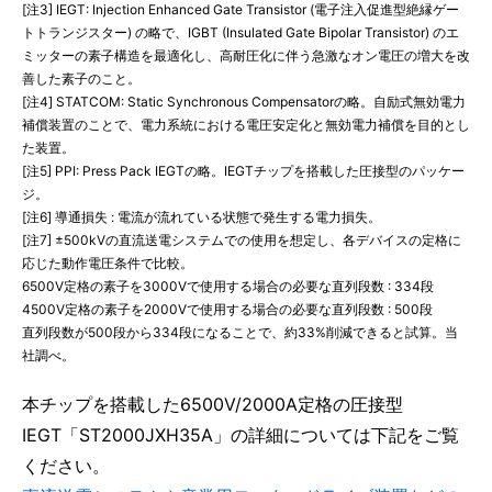
[注3] IEGT: Injection Enhanced Gate Transistor (電子注入促進型絶縁ゲー
トトランジスター) の略で、IGBT (Insulated Gate Bipolar Transistor) のエ
ミッターの素子構造を最適化し、高耐圧化に伴う急激なオン電圧の増大を改
善した素子のこと。
[注4] STATCOM: Static Synchronous Compensatorの略。自励式無効電力
補償装置のことで、電力系統における電圧安定化と無効電力補償を目的とし
た装置。
[注5] PPI: Press Pack IEGTの略。IEGTチップを搭載した圧接型のパッケー
ジ。
[注6] 導通損失 : 電流が流れている状態で発生する電力損失。
[注7] ±500kVの直流送電システムでの使用を想定し、各デバイスの定格に
応じた動作電圧条件で比較。
6500V定格の素子を3000Vで使用する場合の必要な直列段数 : 334段
4500V定格の素子を2000Vで使用する場合の必要な直列段数 : 500段
直列段数が500段から334段になることで、約33%削減できると試算。当
社調べ。
本チップを搭載した6500V/2000A定格の圧接型
IEGT「ST2000JXH35A」の詳細については下記をご覧
ください。