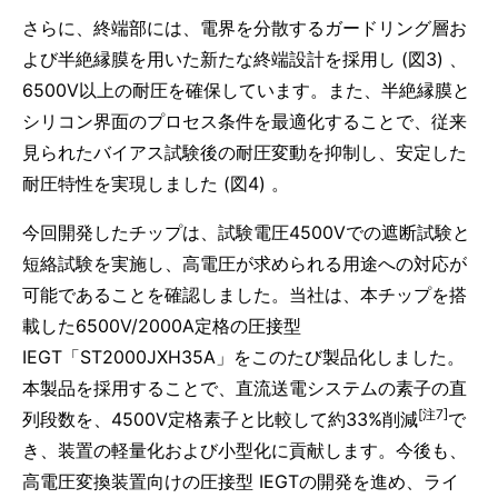
さらに、終端部には、電界を分散するガードリング層お
よび半絶縁膜を用いた新たな終端設計を採用し (図3) 、
6500V以上の耐圧を確保しています。また、半絶縁膜と
シリコン界面のプロセス条件を最適化することで、従来
見られたバイアス試験後の耐圧変動を抑制し、安定した
耐圧特性を実現しました (図4) 。
今回開発したチップは、試験電圧4500Vでの遮断試験と
短絡試験を実施し、高電圧が求められる用途への対応が
可能であることを確認しました。当社は、本チップを搭
載した6500V/2000A定格の圧接型
IEGT「ST2000JXH35A」をこのたび製品化しました。
本製品を採用することで、直流送電システムの素子の直
[注7]
列段数を、4500V定格素子と比較して約33%削減
で
き、装置の軽量化および小型化に貢献します。今後も、
高電圧変換装置向けの圧接型 IEGTの開発を進め、ライ