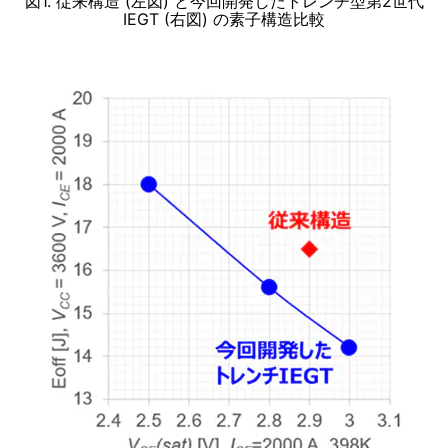
図1. 従来構造 (左図) と今回開発したトレンチ型第2世代
IEGT (右図) の素子構造比較