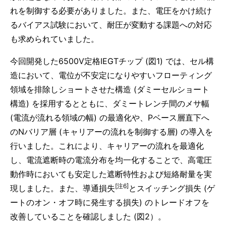
れを制御する必要がありました。また、電圧をかけ続け
るバイアス試験において、耐圧が変動する課題への対応
も求められていました。
今回開発した6500V定格IEGTチップ (図1) では、セル構
造において、電位が不安定になりやすいフローティング
領域を排除しショートさせた構造 (ダミーセルショート
構造) を採用するとともに、ダミートレンチ間のメサ幅
(電流が流れる領域の幅) の最適化や、Pベース層直下へ
のNバリア層 (キャリアーの流れを制御する層) の導入を
行いました。これにより、キャリアーの流れを最適化
し、電流遮断時の電流分布を均一化することで、高電圧
動作時においても安定した遮断特性および短絡耐量を実
[注6]
現しました。また、導通損失
とスイッチング損失 (ゲ
ートのオン・オフ時に発生する損失) のトレードオフを
改善していることを確認しました (図2）。