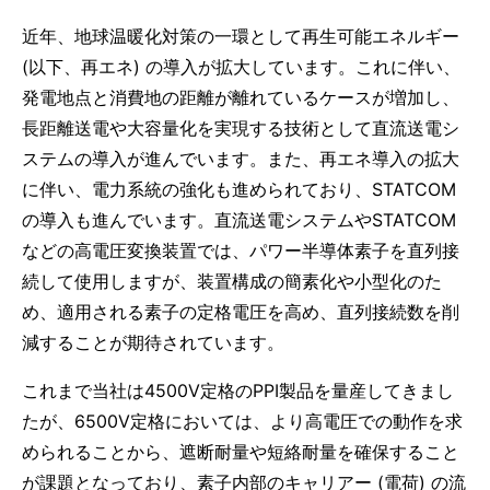
近年、地球温暖化対策の一環として再生可能エネルギー
(以下、再エネ) の導入が拡大しています。これに伴い、
発電地点と消費地の距離が離れているケースが増加し、
長距離送電や大容量化を実現する技術として直流送電シ
ステムの導入が進んでいます。また、再エネ導入の拡大
に伴い、電力系統の強化も進められており、STATCOM
の導入も進んでいます。直流送電システムやSTATCOM
などの高電圧変換装置では、パワー半導体素子を直列接
続して使用しますが、装置構成の簡素化や小型化のた
め、適用される素子の定格電圧を高め、直列接続数を削
減することが期待されています。
これまで当社は4500V定格のPPI製品を量産してきまし
たが、6500V定格においては、より高電圧での動作を求
められることから、遮断耐量や短絡耐量を確保すること
が課題となっており、素子内部のキャリアー (電荷) の流