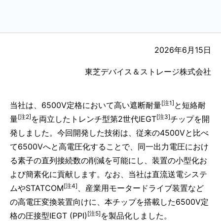
2026年6月15日
東芝デバイス＆ストレージ株式会社
[注1]
当社は、6500V定格において高い遮断耐量
と短絡耐
[注2]
[注3]
量
を両立したトレンチ型第2世代IEGT
チップを開
発しました。今回開発した技術は、従来の4500Vと比べ
て6500Vへと高電圧化することで、同一出力電圧におけ
る素子の直列接続数の削減を可能にし、装置の小型化お
よび簡素化に貢献します。なお、当社は直流送電システ
[注4]
ムやSTATCOM
、産業用モータードライブ装置など
の高電圧変換装置向けに、本チップを搭載した6500V定
[注5]
格の圧接型IEGT (PPI)
を製品化しました。