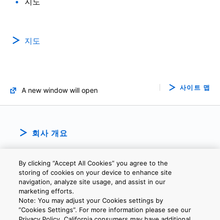
지도
지도
사이트 맵
A new window will open
회사 개요
By clicking “Accept All Cookies” you agree to the
storing of cookies on your device to enhance site
navigation, analyze site usage, and assist in our
marketing efforts.
Note: You may adjust your Cookies settings by
개인정보보호정책
웹 사이트 이용 약관
쿠키 설정
문의
”Cookies Settings”. For more information please see our
Privacy Policy. California consumers may have additional