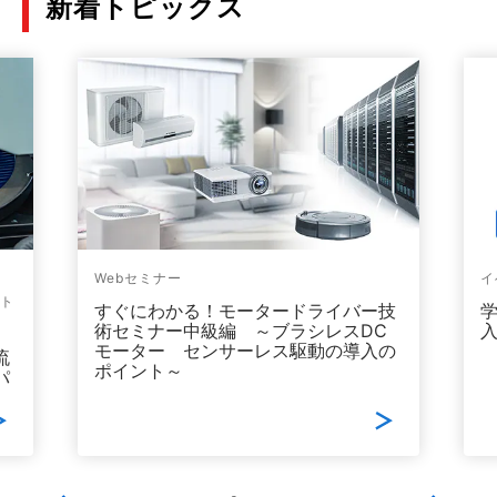
新着トピックス
Webセミナー
イ
ォト
すぐにわかる！モータードライバー技
術セミナー中級編 ～ブラシレスDC
モーター センサーレス駆動の導入の
流
ポイント～
パ