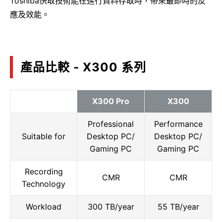
Toshiba快取技術能在進行資料存取時，帶來最即時的反
應及效能。
產品比較 - X300 系列
X300 Pro
X300
Professional
Performance
Suitable for
Desktop PC/
Desktop PC/
Gaming PC
Gaming PC
Recording
CMR
CMR
Technology
Workload
300 TB/year
55 TB/year