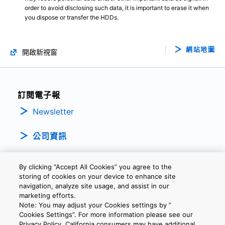
order to avoid disclosing such data, it is important to erase it when
you dispose or transfer the HDDs.
網站地圖
開啟新視窗
訂閱電子報
Newsletter
公司資訊
By clicking “Accept All Cookies” you agree to the
storing of cookies on your device to enhance site
navigation, analyze site usage, and assist in our
marketing efforts.
Note: You may adjust your Cookies settings by ”
隱私權政策
條款及細則
Cookie設定
聯繫我們
Cookies Settings”. For more information please see our
Privacy Policy. California consumers may have additional