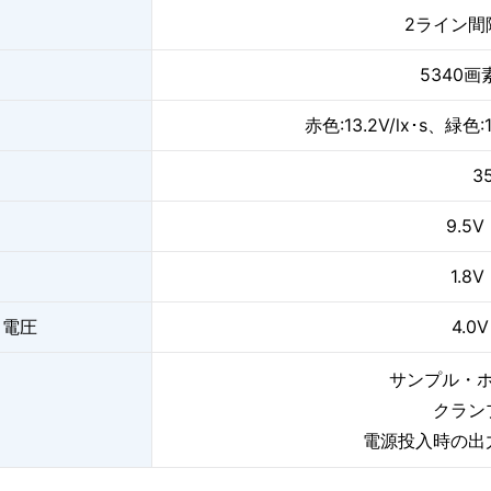
）
2ライン間隔
5340画
赤色:13.2V/lx･s、緑色:1
3
9.5V
1.8
力電圧
4.0
サンプル・
クラン
電源投入時の出