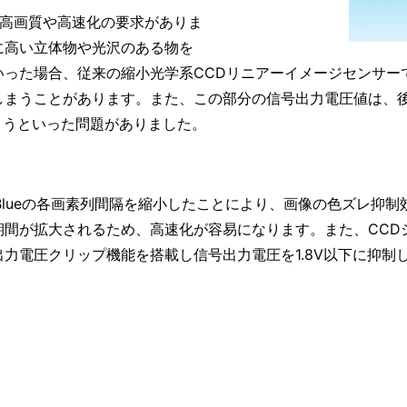
の高画質や高速化の要求がありま
に高い立体物や光沢のある物を
いった場合、従来の縮小光学系CCDリニアーイメージセンサー
しまうことがあります。また、この部分の信号出力電圧値は、
まうといった問題がありました。
een、Blueの各画素列間隔を縮小したことにより、画像の色ズ
間が拡大されるため、高速化が容易になります。また、CCDシ
力電圧クリップ機能を搭載し信号出力電圧を1.8V以下に抑制