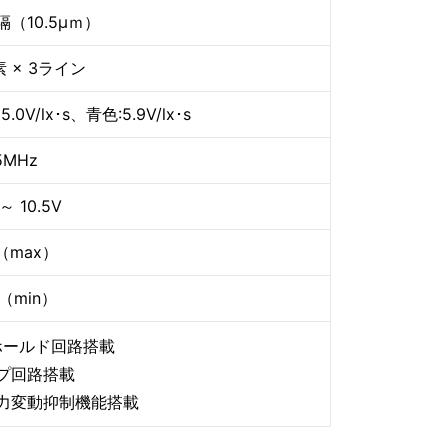
（10.5μｍ）
素 × 3ライン
5.0V/lx･s、青色:5.9V/lx･s
5MHz
 ～ 10.5V
V（max）
V（min）
ホールド回路搭載
プ回路搭載
力変動抑制機能搭載