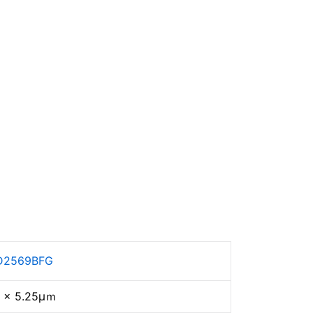
D2569BFG
 × 5.25μｍ