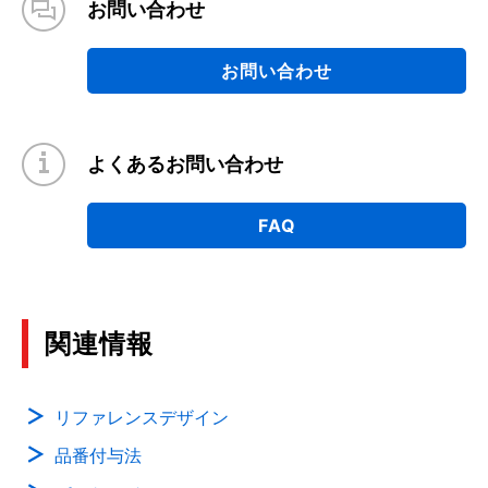
お問い合わせ
2021年3月
お問い合わせ
読めば分かる!LDOのリップル圧縮度と改善方法
(PDF:1.2MB)
2021年3月
よくあるお問い合わせ
ロードスイッチIC の過電流保護機能と逆流防止機
FAQ
能
(PDF:1.1MB)
2021年3月
関連情報
eFuse IC用語集
(PDF:539KB)
2021年3月
リファレンスデザイン
品番付与法
Nチャネル MOSFETゲート駆動ICの基礎