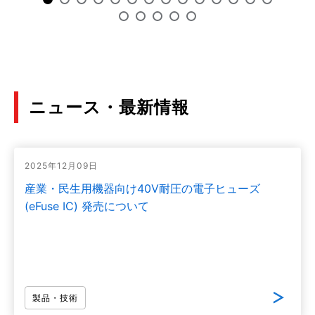
でご注意ください」
eFuseICと従来ヒューズの特性比較
(PDF:2.3MB)
2022年4月
ニュース・最新情報
LDOレギュレーター高周波回路向け電源への応用
(PDF:4.2MB)
2022年4月
2025年12月09日
低電圧で低ドロップアウト・低損失を実現する 2 電
産業・民生用機器向け40V耐圧の電子ヒューズ
源 LDO
(eFuse IC) 発売について
(PDF:928KB)
2021年6月
LDOレギュレーター 用語集
製品・技術
(PDF:629KB)