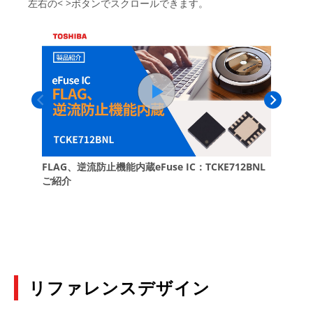
高リップル圧縮度・高速負荷過渡応答 LDOレギュ
レーターの応用使用例
(PDF:858KB)
2025年8月
ロードロップアウト レギュレーターIC(LDO)の基礎
(PDF:1.7MB)
2025年2月
小型 eFuse IC TCKE９シリーズ アプリケーション
ノート
(PDF:1.6MB)
2024年11月
リファレンスデザイン
異常検出機能(FLAG)・逆流防止機能付きeFuse IC
TCKE712BNL