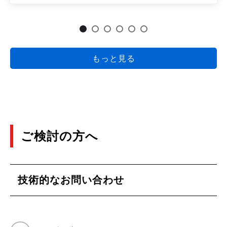
2021年3月
LDOの自己発熱の考え方と選択方法
(PDF:816KB)
もっと見る
2021年3月
ロードスイッチICの基礎
(PDF:1.0MB)
2021年3月
ご検討の方へ
LDOの負荷過渡応答と改善方法
(PDF:1.2MB)
2021年3月
技術的なお問い合わせ
LDOの発振原理と発振耐性向上について
(PDF:1.7MB)