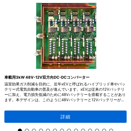
(PDF:1.7MB)
2024年7月
セレクションガイド パッケージ 2024
(PDF:8.4MB)
2024年4月
ミニカタログ 東芝の回路保護ソリューション&ス
イッチソリューション
(PDF:631KB)
車載用3kW 48V-12V双方向DC-DCコンバーター
温室効果ガス削減を目的に、近年xEVと呼ばれるハイブリッド車やバッ
2023年6月
テリー式電気自動車の普及が進んでいます。xEVは従来の12Vバッテリ
ーに加え、電力損失低減のために48Vバッテリーを搭載することがあり
ます。本デザインは、このように48Vバッテリーと12Vバッテリーが共
コモンドレインタイプ N-ch MOSFETゲートドライ
存している応用で不可欠な、双方向DC-DCコンバーターです。低オン
バーICの基礎 (TCK42xGシリーズ)
抵抗・高放熱の当社車載パワーMOSFETを搭載し、高効率動作を実現し
ました。回路各部の設計ポイント・使用方法の解説や、回路図や基板パ
詳細
(PDF:1.7MB)
ターンの設計情報を提供しており、皆様の設計にお役立ていただけま
2022年11月
す。「2SC4117、1SS307Eは26年4月に新規設計非推奨になりましたの