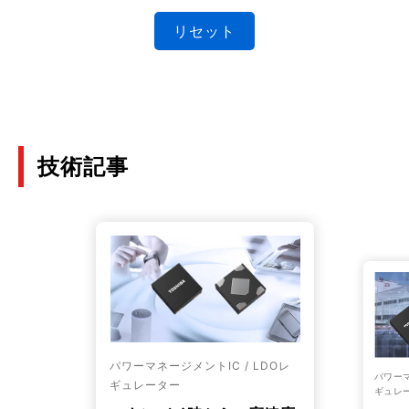
リセット
技術記事
パワーマネージメントIC / LDOレ
パワーマ
ギュレーター
ギュレ