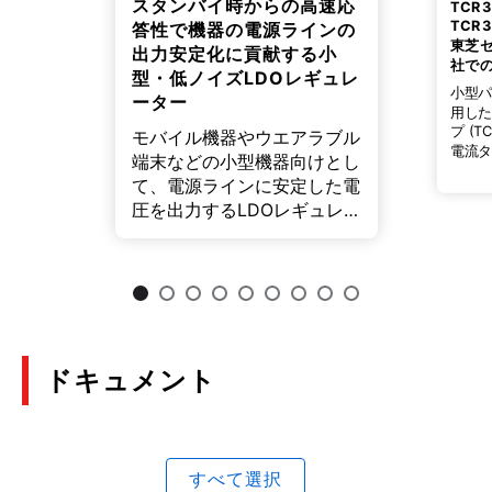
スタンバイ時からの高速応
TCR
TCR
答性で機器の電源ラインの
東芝
出力安定化に貢献する小
社で
型・低ノイズLDOレギュレ
小型パ
ーター
用し
プ (T
モバイル機器やウエアラブル
電流タイ
端末などの小型機器向けとし
リーズ
て、電源ラインに安定した電
レギ
圧を出力するLDOレギュレ
ーター「TCR5FMシリー
ズ」35品種を製品化しまし
た。
ドキュメント
すべて選択