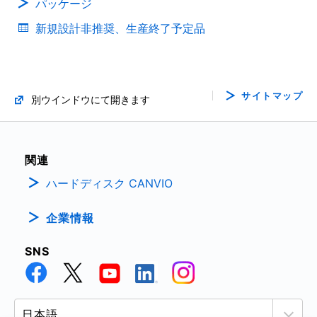
パッケージ
(PDF:998KB)
2021年3月
新規設計非推奨、生産終了予定品
eFuse IC の基本的な使い方と機能
(PDF:1.4MB)
サイトマップ
別ウインドウにて開きます
2021年2月
2 電源切り替え用ロードスイッチIC TCK321G,
関連
TCK322G, TCK323G
ハードディスク CANVIO
(PDF:1.2MB)
2021年2月
企業情報
LDOレギュレーターMCU向け電源回路への応用
SNS
(PDF:3.1MB)
2020年10月