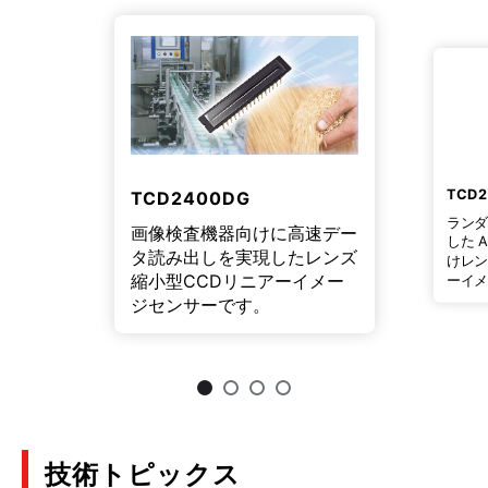
TCD
TCD2400DG
ラン
画像検査機器向けに高速デー
した 
タ読み出しを実現したレンズ
けレン
縮小型CCDリニアーイメー
ーイ
ジセンサーです。
技術トピックス