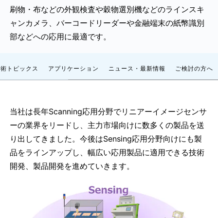
刷物・布などの外観検査や穀物選別機などのラインスキ
ャンカメラ、バーコードリーダーや金融端末の紙幣識別
部などへの応用に最適です。
技術トピックス
アプリケーション
ニュース・最新情報
ご検討の方へ
当社は長年Scanning応用分野でリニアーイメージセンサ
ーの業界をリードし、主力市場向けに数多くの製品を送
り出してきました。今後はSensing応用分野向けにも製
品をラインアップし、幅広い応用製品に適用できる技術
開発、製品開発を進めていきます。