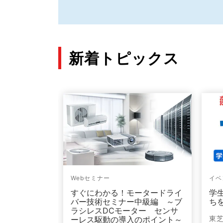
新着トピックス
ッドステートリレ
Webセミナー
イベ
ステートリレー
すぐにわかる！モータードライ
学
MOSFET出力)
バー技術セミナー中級編 ～ブ
ち
ラシレスDCモーター センサ
適した高いオ
東
ーレス駆動の導入のポイント～
ーク電流を両