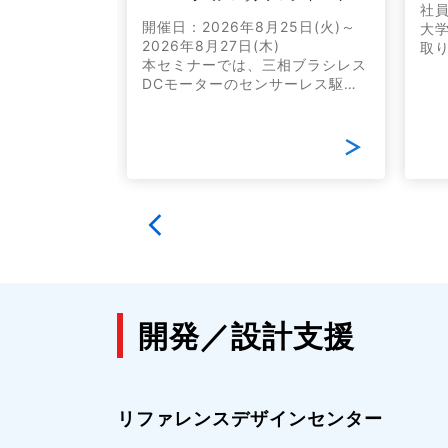
社
ージフォトリ
開催日：2026年8月25日(火)～
大
2026年8月27日(木)
取
本セミナーでは、三相ブラシレス
介
487は、
DCモーターのセンサーレス駆動
デバイス設計最
の導入に向けて、基礎原理から実
SON4パッケ
際の駆動方法まで、現場で活用で
流と低オフリ
きる内容を分かりやすく解説しま
います。その
す。今回は、低振動・低騒音化に
られる用途で
貢献する当社モータードライバー
で構成するこ
「TC78B011FTG」を用いた具体
的な回路設計手法と、設計時に留
意すべきポイントについてもご紹
介します。
開発／設計支援
リファレンスデザインセンター