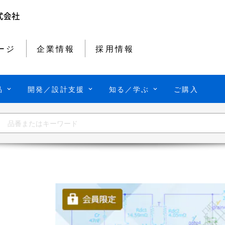
ージ
企業情報
採用情報
品
開発／設計支援
知る／学ぶ
ご購入