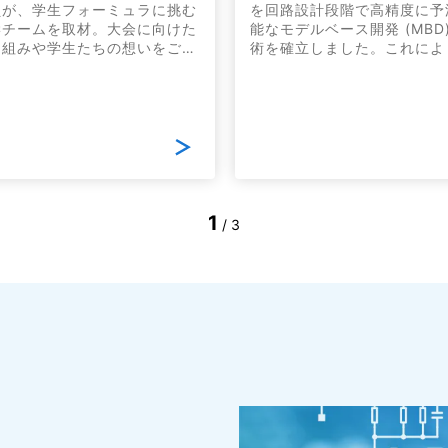
員が、学生フォーミュラに挑む
を回路設計段階で高精度に予
学チームを取材。大会に向けた
能なモデルベース開発 (MBD)
り組みや学生たちの想いをご紹
術を確立しました。これによ
します。
従来は開発後期で判明してい
EMC課題を設計初期で解決
再設計リスクの大幅低減に貢
ます。
1
/
3