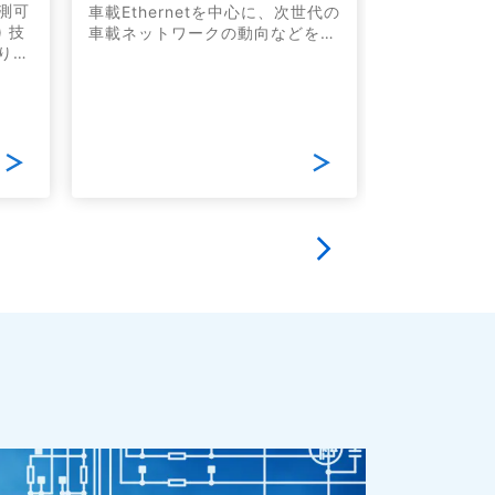
本セミナーで
測可
車載Ethernetを中心に、次世代の
ターをテーマ
 技
車載ネットワークの動向などをご
類から、LD
り、
紹介する、日経BP主催の有料セ
電気的特性、
た
ミナーです。当社はセミナー会場
定ポイントま
でき、
に併設される展示コーナーに出展
知識をコンパ
献し
します。
電源ICの基
理解いただけ
性能と安定性
を丁寧にわか
す。