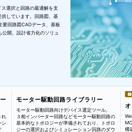
イス選択と回路の最適解を支
提供しています。回路図、基
主要回路図CADデータ、基板
も公開。設計省力化のソリュ
ー
モーター駆動回路ライブラリー
オ
モーター駆動回路向けデバイス選定ツール。
W
され
３相インバーター回路などモーター駆動回路の
M
ーシ
基本的なトポロジーが準備されており、トポロ
構
で
ジーの選択およびシミュレーション回路のダウ