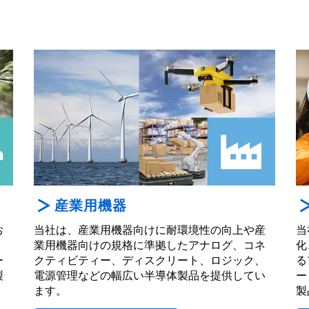
産業用機器
お
当社は、産業用機器向けに耐環境性の向上や産
当
、
業用機器向けの規格に準拠したアナログ、コネ
化
ー
クティビティー、ディスクリート、ロジック、
る
製
電源管理などの幅広い半導体製品を提供してい
ー
ます。
製