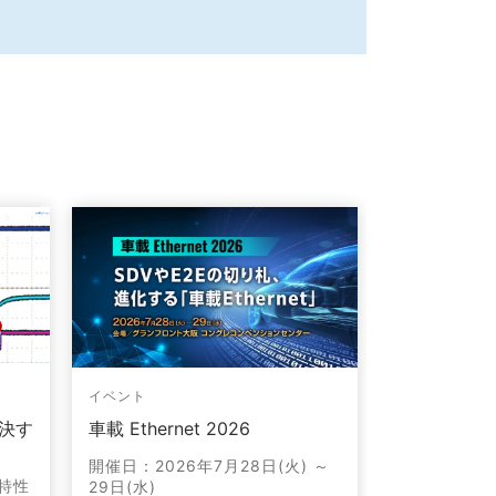
イベント
オンデマンドW
決す
車載 Ethernet 2026
LDO選びで
こでも使え
開催日：2026年7月28日(火) ～
トなLDOの
S特性
29日(水)