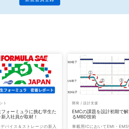
ント
開発 / 設計支援
生フォーミュラに挑む学生た
EMCの課題を設計初期で解
を新入社員が取材！
るMBD技術
芝デバイス＆ストレージの新入
車載用ICにおいてEMI・EM