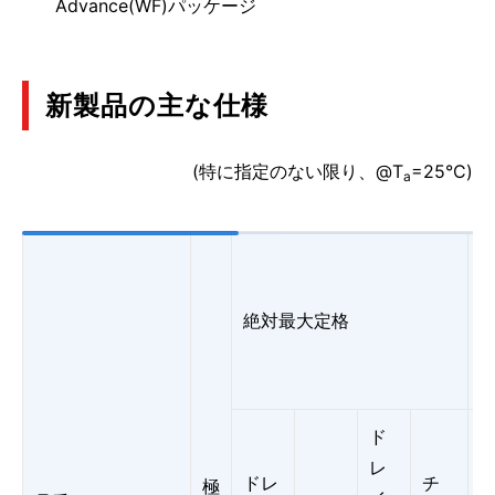
Advance(WF)パッケージ
新製品の主な仕様
(特に指定のない限り、@T
=25°C)
a
絶対最大定格
R
(
ド
レ
ドレ
チ
極