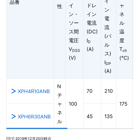
イ
品番
イ
ドレ
ャ
性
ン
ン・
イン
ネ
電
ソー
電流
ル
@
流
ス間
(DC)
温
=
(パ
電圧
I
度
D
ル
V
(A)
T
DSS
ch
ス)
(V)
(℃)
I
DP
(A)
N
70
210
6
XPH4R10ANB
チ
ャ
100
175
ネ
45
135
9
XPH6R30ANB
ル
[注1] 2019年12月25日時点