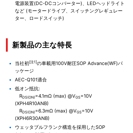
電源装置(DC-DCコンバーター)、LEDヘッドライト
など (モータードライブ、スイッチングレギュレー
ター、ロードスイッチ)
新製品の主な特長
[注1]
当社初
の車載用100V耐圧SOP Advance(WF)パ
ッケージ
AEC-Q101適合
低オン抵抗:
R
=4.1mΩ (max) @V
=10V
DS(ON)
GS
(XPH4R10ANB)
R
=6.3mΩ (max) @V
=10V
DS(ON)
GS
(XPH6R30ANB)
ウェッタブルフランク構造を採用したSOP