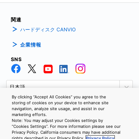
関連
ハードディスク CANVIO
企業情報
SNS
By clicking “Accept All Cookies” you agree to the
storing of cookies on your device to enhance site
navigation, analyze site usage, and assist in our
marketing efforts.
個人情報保護方針
サイトのご利用条件
Cookie設定
Note: You may adjust your Cookies settings by
お問い合わせ
”Cookies Settings”. For more information please see our
Privacy Policy. California consumers may have additional
rights described in our Privacy Policy.
Privacy Policy