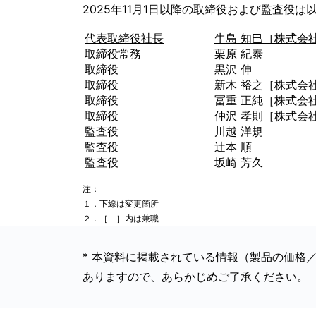
2025年11月1日以降の取締役および監査役
代表取締役社長
牛島 知巳［株式会
取締役常務
栗原 紀泰
取締役
黒沢 伸
取締役
新木 裕之［株式会
取締役
冨重 正純［株式会
取締役
仲沢 孝則［株式会
監査役
川越 洋規
監査役
辻本 順
監査役
坂崎 芳久
注：
１．下線は変更箇所
２．［ ］内は兼職
* 本資料に掲載されている情報（製品の価格
ありますので、あらかじめご了承ください。