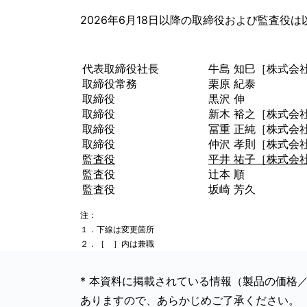
2026年6月18日以降の取締役および監査役
代表取締役社長
牛島 知巳［株式会
取締役常務
栗原 紀泰
取締役
黒沢 伸
取締役
新木 裕之［株式会
取締役
冨重 正純［株式会
取締役
仲沢 孝則［株式会
監査役
平井 祐子［株式会
監査役
辻本 順
監査役
坂崎 芳久
注：
１．下線は変更箇所
２．［ ］内は兼職
* 本資料に掲載されている情報（製品の価格
ありますので、あらかじめご了承ください。