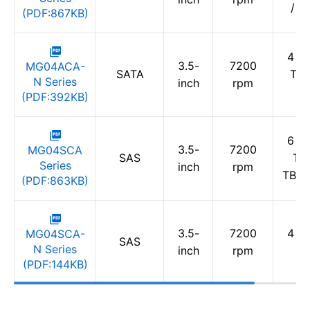
/ 2
(PDF:867KB)
4 TB
3.5-
7200
MG04ACA-
SATA
TB 
N Series
inch
rpm
T
(PDF:392KB)
6 TB
3.5-
7200
MG04SCA
SAS
TB 
Series
inch
rpm
TB /
(PDF:863KB)
3.5-
7200
4 TB
MG04SCA-
SAS
N Series
inch
rpm
T
(PDF:144KB)