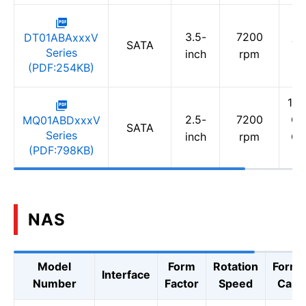
2 
3.5-
7200
DT01ABAxxxV
SATA
TB
Series
inch
rpm
(PDF:254KB)
1 T
2.5-
7200
GB
MQ01ABDxxxV
SATA
Series
inch
rpm
GB
(PDF:798KB)
NAS
Model
Form
Rotation
Forma
Interface
Number
Factor
Speed
Capac