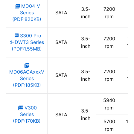
MD04-V
3.5-
7200
5 
Series
SATA
inch
rpm
(PDF:820KB)
S300 Pro
3.5-
7200
10
:HDWT3 Series
SATA
inch
rpm
TB 
(PDF:1.55MB)
3.5-
7200
10
MD06ACAxxxV
SATA
Series
inch
rpm
TB 
(PDF:185KB)
5940
V300
rpm
3.5-
Series
SATA
inch
(PDF:170KB)
5700
1 T
rpm