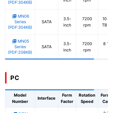
inch
rpm
(PDF:304KB)
MN06
3.5-
7200
10 TB
Series
SATA
inch
rpm
TB / 
(PDF:304KB)
MN05
3.5-
7200
8 TB 
Series
SATA
inch
rpm
T
(PDF:208KB)
PC
Model
Form
Rotation
Forma
Interface
Number
Factor
Speed
Capac