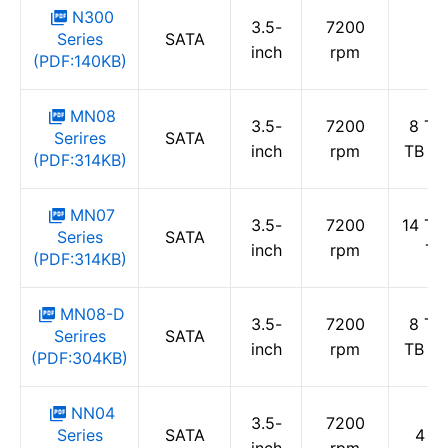
N300
3.5-
7200
Series
SATA
inch
rpm
(PDF:140KB)
MN08
3.5-
7200
8 TB 
Serires
SATA
inch
rpm
TB / 
(PDF:314KB)
MN07
3.5-
7200
14 TB 
Series
SATA
inch
rpm
T
(PDF:314KB)
MN08-D
3.5-
7200
8 TB 
Serires
SATA
inch
rpm
TB / 
(PDF:304KB)
NN04
3.5-
7200
Series
SATA
4 