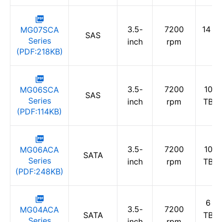
3.5-
7200
14 TB
MG07SCA
SAS
Series
inch
rpm
T
(PDF:218KB)
3.5-
7200
10 T
MG06SCA
SAS
Series
inch
rpm
TB /
(PDF:114KB)
3.5-
7200
10 T
MG06ACA
SATA
Series
inch
rpm
TB /
(PDF:248KB)
6 TB
3.5-
7200
MG04ACA
SATA
TB /
Series
inch
rpm