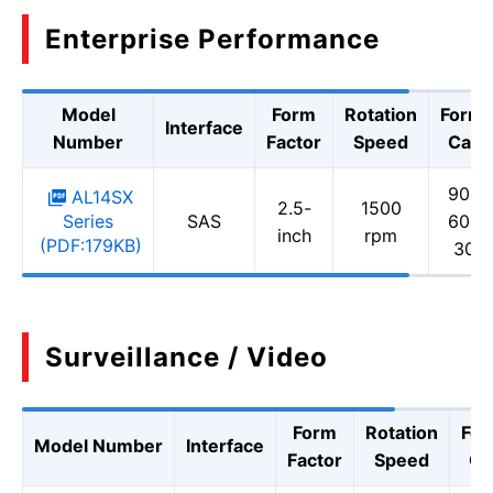
Enterprise Performance
Model
Form
Rotation
Forma
Interface
Number
Factor
Speed
Capa
900 
AL14SX
2.5-
1500
Series
SAS
600 
inch
rpm
(PDF:179KB)
300
Surveillance / Video
Form
Rotation
For
Model Number
Interface
Factor
Speed
Ca