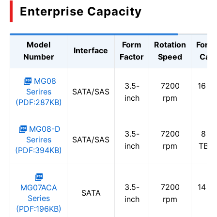
Enterprise Capacity
Model
Form
Rotation
Form
Interface
Number
Factor
Speed
Capa
MG08
3.5-
7200
16 TB
Serires
SATA/SAS
inch
rpm
T
(PDF:287KB)
MG08-D
3.5-
7200
8 TB
Serires
SATA/SAS
inch
rpm
TB /
(PDF:394KB)
3.5-
7200
14 TB
MG07ACA
SATA
Series
inch
rpm
T
(PDF:196KB)