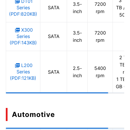
3 TB 
DT01
3.5-
7200
Series
SATA
TB / 1
inch
rpm
(PDF:820KB)
500
X300
3.5-
7200
Series
SATA
inch
rpm
(PDF:143KB)
2 TB 
TB (
L200
2.5-
5400
Series
SATA
mm
inch
rpm
(PDF:121KB)
1 TB /
GB (7
Automotive