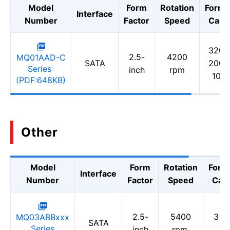
Model
Form
Rotation
Forma
Interface
Number
Factor
Speed
Capac
320 G
2.5-
4200
MQ01AAD-C
SATA
200 G
Series
inch
rpm
100
(PDF:648KB)
Other
Model
Form
Rotation
Form
Interface
Number
Factor
Speed
Capa
2.5-
5400
3 TB
MQ03ABBxxx
SATA
Series
inch
rpm
T