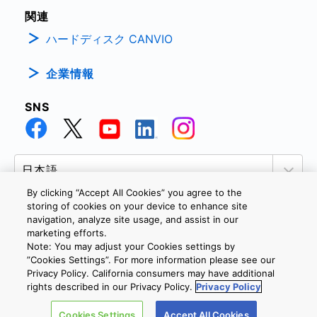
関連
ハードディスク CANVIO
企業情報
SNS
By clicking “Accept All Cookies” you agree to the
storing of cookies on your device to enhance site
navigation, analyze site usage, and assist in our
marketing efforts.
個人情報保護方針
サイトのご利用条件
Cookie設定
Note: You may adjust your Cookies settings by
お問い合わせ
”Cookies Settings”. For more information please see our
Privacy Policy. California consumers may have additional
rights described in our Privacy Policy.
Privacy Policy
Copyright © 2026 TOSHIBA ELECTRONIC DEVICES & STORAGE
Cookies Settings
Accept All Cookies