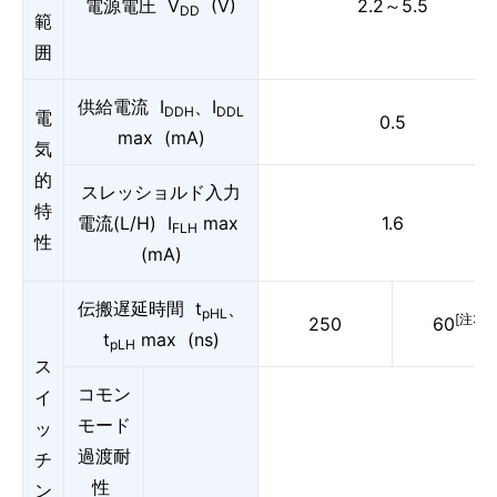
電源電圧 V
(V)
2.2～5.5
DD
範
囲
供給電流 I
、I
DDH
DDL
電
0.5
max (mA)
気
的
スレッショルド入力
特
電流(L/H) I
max
1.6
FLH
性
(mA)
伝搬遅延時間 t
、
pHL
[注3]
250
60
t
max (ns)
pLH
ス
コモン
イ
モード
ッ
過渡耐
チ
性
ン