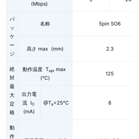
(Mbps)
パ
名称
5pin SO6
ッ
ケ
ー
高さ max (mm)
2.3
ジ
絶
動作温度 T
max
opr
125
対
(℃)
最
出力電
大
流 I
@T
=25℃
8
定
O
a
(mA)
格
動
作