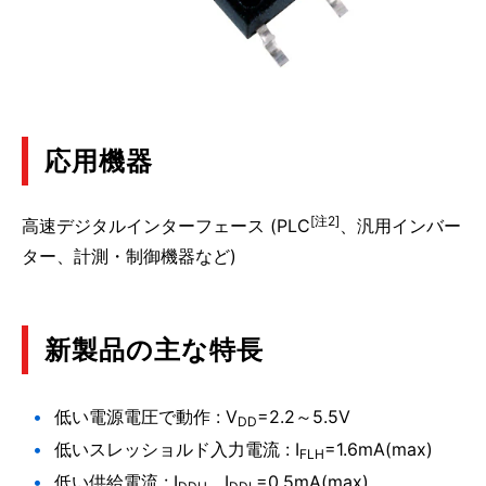
応用機器
[注2]
高速デジタルインターフェース (PLC
、汎用インバー
ター、計測・制御機器など)
新製品の主な特長
低い電源電圧で動作 : V
=2.2～5.5V
DD
低いスレッショルド入力電流 : I
=1.6mA(max)
FLH
低い供給電流 : I
、I
=0.5mA(max)