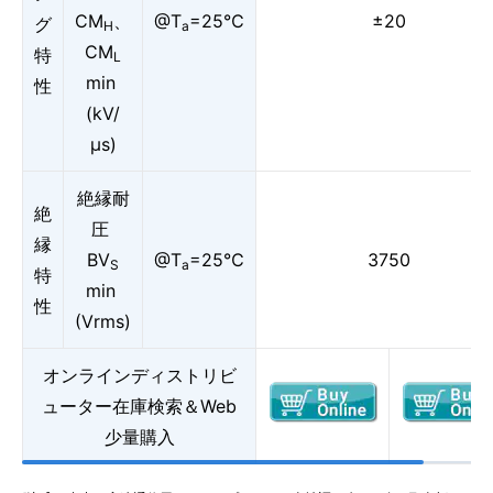
CM
、
@T
=25℃
±20
グ
H
a
CM
特
L
min
性
(kV/
μs)
絶縁耐
絶
圧
縁
BV
@T
=25℃
3750
S
a
特
min
性
(Vrms)
オンラインディストリビ
ューター在庫検索＆Web
少量購入