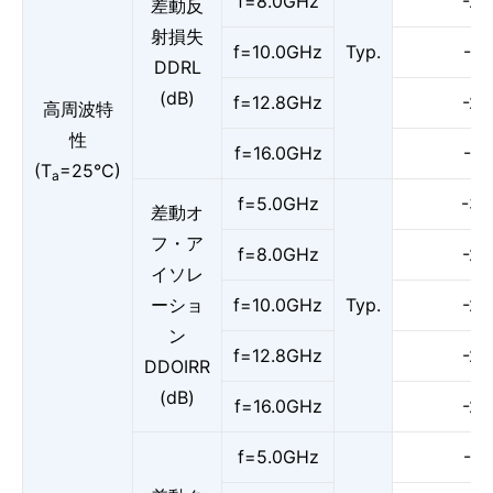
f=8.0GHz
-24
差動反
射損失
f=10.0GHz
Typ.
-21
DDRL
(dB)
f=12.8GHz
-20
高周波特
性
f=16.0GHz
-14
(T
=25°C)
a
f=5.0GHz
-33
差動オ
フ・ア
f=8.0GHz
-27
イソレ
ーショ
f=10.0GHz
Typ.
-25
ン
f=12.8GHz
-24
DDOIRR
(dB)
f=16.0GHz
-24
f=5.0GHz
-41