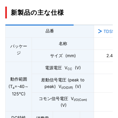
新製品の主な仕様
品番
TDS5C
名称
パッケー
ジ
サイズ (mm)
2.4×1
電源電圧 V
(V)
CC
動作範囲
差動信号電圧 (peak to
(T
=-40～
peak) V
(V)
a
I/O(Diff)
125°C)
コモン信号電圧 V
I/O(Com)
(V)
DC特性