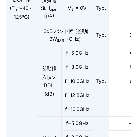
消費電
流 I
V
= 0V
Typ.
(T
=-40～
ope
S
a
(μA)
125°C)
-3dB バンド幅 (差動)
Typ.
34
BW
(GHz)
(Diff)
f=5.0GHz
-0.7
f=8.0GHz
-0.8
差動挿
入損失
f=10.0GHz
Typ.
-0.9
DDIL
(dB)
f=12.8GHz
-1.1
f=16.0GHz
-1.2
f=5.0GHz
-21