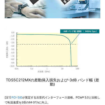
TDS5C212MXの差動挿入損失および-3dB バンド幅 (差
動)
[注1]
PCI-SIG
が策定する次世代インターフェース規格。PCIe® 5.0と比較し
て転送速度を2倍の64 GT/sに向上。