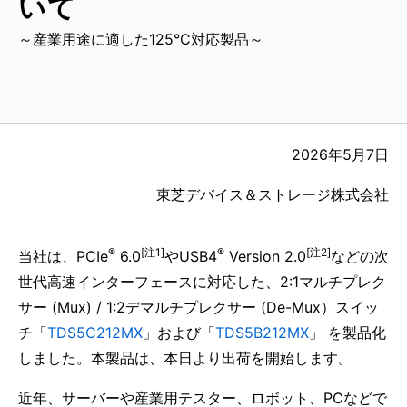
いて
～産業用途に適した125°C対応製品～
2026年5月7日
東芝デバイス＆ストレージ株式会社
®
[注1]
®
[注2]
当社は、PCIe
6.0
やUSB4
Version 2.0
などの次
世代高速インターフェースに対応した、2:1マルチプレク
サー (Mux) / 1:2デマルチプレクサー (De-Mux）スイッ
チ「
TDS5C212MX
」および「
TDS5B212MX
」 を製品化
しました。本製品は、本日より出荷を開始します。
近年、サーバーや産業用テスター、ロボット、PCなどで