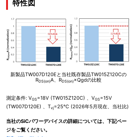
特性図
新製品TW007D120Eと当社既存製品TW015Z120Cの
R
A、R
×Qgdの比較
DS(on)
DS(on)
測定条件: V
=18V (TW015Z120C) 、V
=15V
GS
GS
(TW007D120E) 、T
=25°C (2026年5月現在、当社比)
vj
当社のSiCパワーデバイスの詳細については、下記ペー
ジをご覧ください。