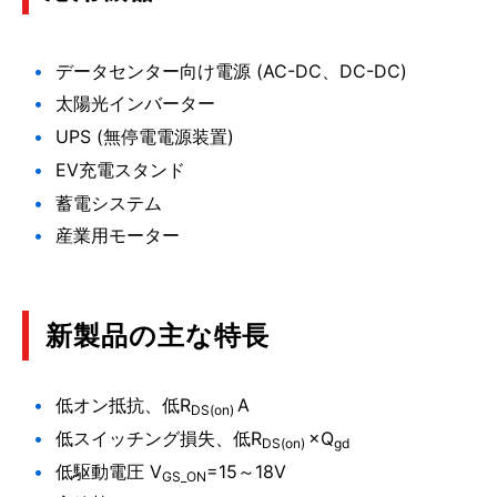
データセンター向け電源 (
AC-DC
、
DC-DC
)
太陽光インバーター
UPS
(無停電電源装置)
EV
充電スタンド
蓄電システム
産業用モーター
新製品の主な特長
低オン抵抗、低R
A
DS(on)
低スイッチング損失、低R
×Q
DS(on)
gd
低駆動電圧 V
=15～18V
GS_ON