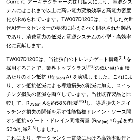
Current) アーキテクチャーの採用拡大により、電源シス
テムにはこれまで以上に高い電力変換効率と高電力密度
化が求められています。TW007D120Eは、こうした次世
代AIデータセンターの要求に応えるべく開発された製品
であり、消費電力の低減と電源システムの小型・高効率
化に貢献します。
[注1]
TW007D120Eは、当社独自のトレンチゲート構造
を
[注2]
採用することで、業界トップクラス
の低い単位面積
あたりのオン抵抗 (R
A) を実現しました。これによ
DS(on)
り、オン抵抗低減による導通損失の削減に加え、スイッ
チング損失の低減を両立しています。当社既存製品と比
[注3]
較して、R
Aを約58％削減
し、導通損失とスイ
DS(on)
ッチング損失の関係を示す性能指標ドレイン・ソース間
オン抵抗×ゲート・ドレイン間電荷量 (R
×Q
)を約
DS(on)
gd
[注3]
52％削減
しました。
これにより、データセンター電源における高効率動作と