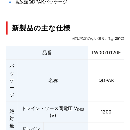
高放熱QDPAKパッケージ
新製品の主な仕様
(特に指定のない限り、T
=25°C)
vj
品番
TW007D120E
パ
ッ
ケ
名称
QDPAK
ー
ジ
ドレイン・ソース間電圧 V
DSS
絶
1200
(V)
対
最
ドレイン