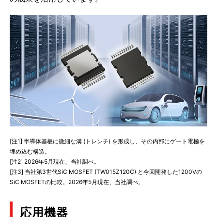
[注1] 半導体基板に微細な溝 (トレンチ) を形成し、その内部にゲート電極を
埋め込む構造。
[注2] 2026年5月現在、当社調べ。
[注3] 当社第3世代SiC MOSFET (TW015Z120C) と今回開発した1200Vの
SiC MOSFETの比較。2026年5月現在、当社調べ。
応用機器