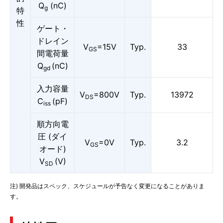
Q
(nC)
g
特
性
ゲート・
ドレイン
V
=15V
Typ.
33
GS
間電荷量
Q
(nC)
gd
入力容量
V
=800V
Typ.
13972
DS
C
(pF)
iss
順方向電
圧 (ダイ
V
=0V
Typ.
3.2
GS
オード)
V
(V)
SD
注) 開発品はスペック、スケジュールが予告なく変更になることがありま
す。