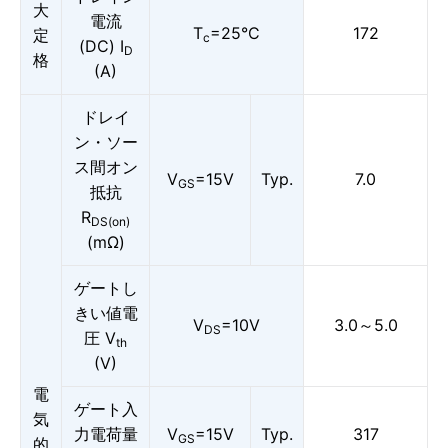
大
電流
T
=25°C
172
定
c
(DC) I
D
格
(A)
ドレイ
ン・ソー
ス間オン
V
=15V
Typ.
7.0
GS
抵抗
R
DS(on)
(mΩ)
ゲートし
きい値電
V
=10V
3.0～5.0
DS
圧 V
th
(V)
電
ゲート入
気
力電荷量
V
=15V
Typ.
317
GS
的