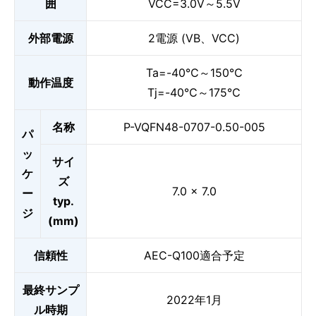
囲
VCC=3.0V～5.5V
外部電源
2電源 (VB、VCC)
Ta=-40℃～150℃
動作温度
Tj=-40℃～175℃
名称
P-VQFN48-0707-0.50-005
パ
ッ
サイ
ケ
ズ
7.0 × 7.0
ー
typ.
ジ
(mm)
信頼性
AEC-Q100適合予定
最終サンプ
2022年1月
ル時期