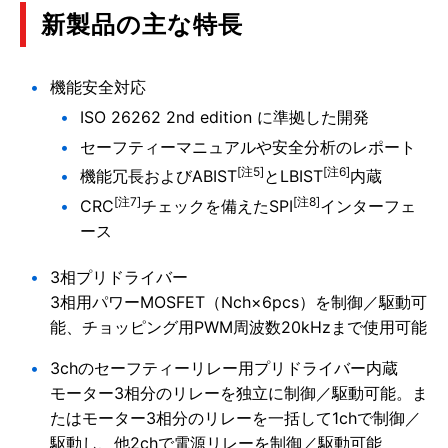
新製品の主な特長
機能安全対応
ISO 26262 2nd edition に準拠した開発
セーフティーマニュアルや安全分析のレポート
[注5]
[注6]
機能冗長およびABIST
とLBIST
内蔵
[注7]
[注8]
CRC
チェックを備えたSPI
インターフェ
ース
3相プリドライバー
3相用パワーMOSFET（Nch×6pcs）を制御／駆動可
能、チョッピング用PWM周波数20kHzまで使用可能
3chのセーフティーリレー用プリドライバー内蔵
モーター3相分のリレーを独立に制御／駆動可能。ま
たはモーター3相分のリレーを一括して1chで制御／
駆動し、他2chで電源リレーを制御／駆動可能