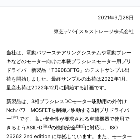
2021年9月28日
東芝デバイス＆ストレージ株式会社
当社は、電動パワーステアリングシステムや電動ブレー
キなどのモーター向けに車載ブラシレスモーター用プリ
ドライバー新製品「TB9083FTG」のテストサンプル出
荷を開始しました。最終サンプルの出荷は2022年1月、
量産出荷は2022年12月に開始する計画です。
新製品は、3相ブラシレスDCモーター駆動用の外付け
NchパワーMOSFETを制御／駆動する3相プリドライバ
[注1]
ー
です。高い安全性が要求される車載機器で使用で
[注2]
[注3]
きるようASIL-D
の機能安全
に対応し、ISO
26262 2nd edition に準拠しています。また、モーター