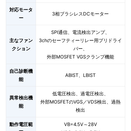
対応モータ
3相ブラシレスDCモーター
ー
SPI通信、電流検出アンプ、
主なファン
3chのセーフティーリレー用プリドライ
クション
バー、
外部MOSFET VGSクランプ機能
自己診断機
ABIST、LBIST
能
低電圧検出、過電圧検出、
異常検出機
外部MOSFETのVGS／VDS検出、過熱
能
検出
動作電圧範
VB=4.5V～28V