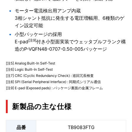
モーター電流検出用アンプ内蔵
3相シャント抵抗に発生する電圧増幅用、6種類のゲ
イン設定可能
小型パッケージの採用
[注9]
E-pad
付き小型面実装でウェッタブルフランク構
造のP-VQFN48-0707-0.50-005パッケージ
[注5] Analog Built-In Self-Test
[注6] Logic Built-In Self-Test
[注7] CRC (Cyclic Redundancy Check) : 巡回冗長検査
[注8] SPI (Serial Peripheral Interface) : 同期式シリアル通信
[注9] E-pad (Exposed pads) : パッケージ裏面の金属フレーム
新製品の主な仕様
品番
TB9083FTG