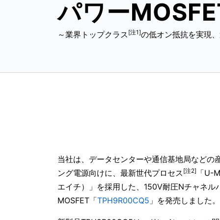
パワーMOSF
[注1]
～業界トップクラス
の低オン抵抗を実現、
当社は、データセンターや通信基地局などの
[注2]
ング電源向けに、最新世代プロセス
「U-
エイチ）」を採用した、150V耐圧Nチャネル
MOSFET「
TPH9R00CQ5
」を発売しました。