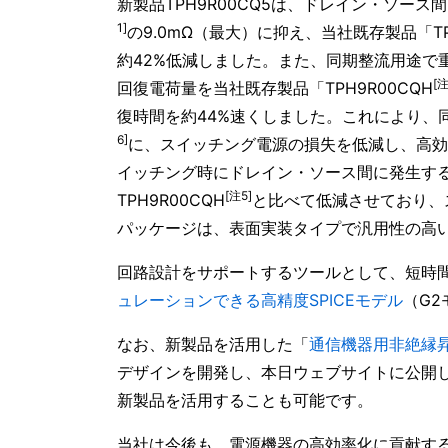
新製品TPH9R00CQ5は、ドレイン・ソー
1]
の9.0mΩ（最大）に抑え、当社既存製品「TPH
約42%低減しました。また、同期整流用途で
[注
回復電荷量を当社既存製品「TPH9R00CQH
復時間を約44%速くしました。これにより、
6]
に、スイッチング電源の損失を低減し、高効
イッチング時にドレイン・ソース間に発生す
[注5]
TPH9R00CQH
と比べて低減させており、
パッケージは、表面実装タイプで汎用性の高いSOP
回路設計をサポートするツールとして、短時間
ュレーションできる高精度SPICEモデル
（G
なお、新製品を活用した「
通信機器用非絶縁昇降
デザインを開発し、本日ウェブサイトに公開
新製品を活用することも可能です。
当社は今後も、電源機器の高効率化に貢献する