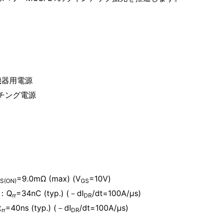
機器用電源
チング電源
=9.0mΩ (max) (V
=10V)
S(ON)
GS
：Q
=34nC (typ.) (－dI
/dt=100A/μs)
rr
DR
t
=40ns (typ.) (－dI
/dt=100A/μs)
rr
DR