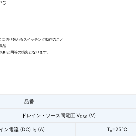
5°C
。
イアスに切り替わるスイッチング動作のこと
製品
0CQHと同等の損失となります。
品番
ドレイン・ソース間電圧 V
(V)
DSS
ン電流 (DC) I
(A)
T
=25°C
D
c