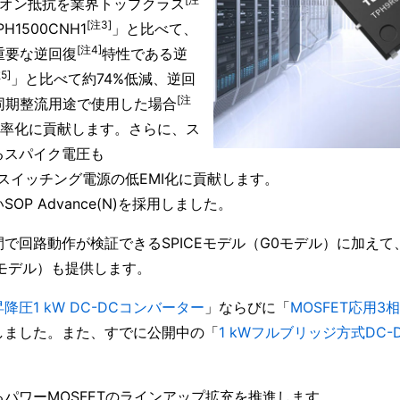
ス間オン抵抗を業界トップクラス
[注3]
1500CNH1
」と比べて、
[注4]
重要な逆回復
特性である逆
5]
」と比べて約74%低減、逆回
[注
同期整流用途で使用した場合
率化に貢献します。さらに、ス
るスパイク電圧も
スイッチング電源の低EMI化に貢献します。
 Advance(N)を採用しました。
で回路動作が検証できるSPICEモデル（G0モデル）に加えて
2モデル）も提供します。
圧1 kW DC-DCコンバーター
」ならびに「
MOSFET応用
しました。また、すでに公開中の「
1 kWフルブリッジ方式DC
パワーMOSFETのラインアップ拡充を推進します。