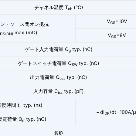
チャネル温度 T
(°C)
ch
V
=10V
GS
イン・ソース間オン抵抗
max (mΩ)
DS(ON)
V
=8V
GS
ゲート入力電荷量 Q
typ. (nC)
g
ゲートスイッチ電荷量 Q
typ. (nC)
SW
出力電荷量 Q
typ. (nC)
oss
入力容量 C
typ. (pF)
iss
復時間 t
typ. (ns)
rr
－dI
/dt=100A/μ
DR
復電荷量 Q
typ. (nC)
rr
名称