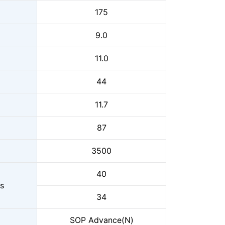
175
9.0
11.0
44
11.7
87
3500
40
s
34
SOP Advance(N)