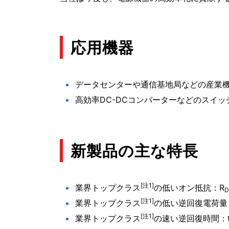
応用機器
データセンターや通信基地局などの産業
高効率DC-DCコンバーターなどのスイッ
新製品の主な特長
[注1]
業界トップクラス
の低いオン抵抗：R
D
[注1]
業界トップクラス
の低い逆回復電荷量
[注1]
業界トップクラス
の速い逆回復時間：