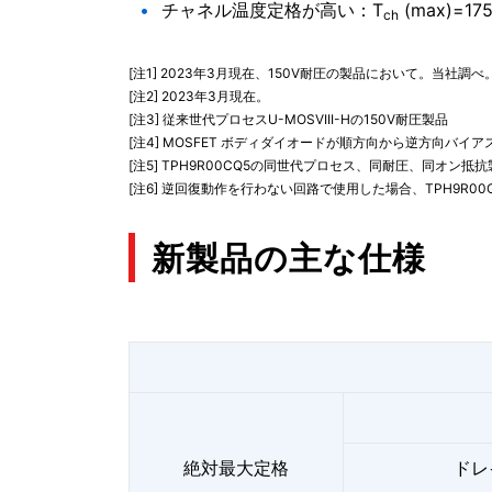
チャネル温度定格が高い：T
(max)=17
ch
[注1] 2023年3月現在、150V耐圧の製品において。当社調べ
[注2] 2023年3月現在。
[注3] 従来世代プロセスU-MOSVIII-Hの150V耐圧製品
[注4] MOSFET ボディダイオードが順方向から逆方向バ
[注5] TPH9R00CQ5の同世代プロセス、同耐圧、同オン抵抗
[注6] 逆回復動作を行わない回路で使用した場合、TPH9R0
新製品の主な仕様
絶対最大定格
ドレイ