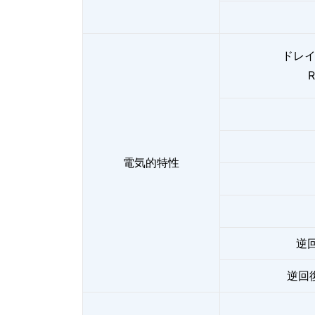
ドレ
R
電気的特性
逆回
逆回