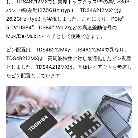
[注]
し、TDS4B212MXでは業界トップクラス
の高い-3dB
バンド幅(差動)27.5GHz (typ.) 、TDS4A212MXでは
®
26.2GHz (typ.) を実現しました。これにより、PCIe
®
®
5.0やUSB4
、USB4
Ver.2などの高速差動信号の
Mux/De-Muxスイッチとして使用できます。
ピン配置は、TDS4B212MXとTDS4A212MXで異なり、
TDS4B212MXは、高周波特性に対し最適化したピン配置
としました。TDS4A212MXは、基板レイアウトを考慮し
たピン配置としています。