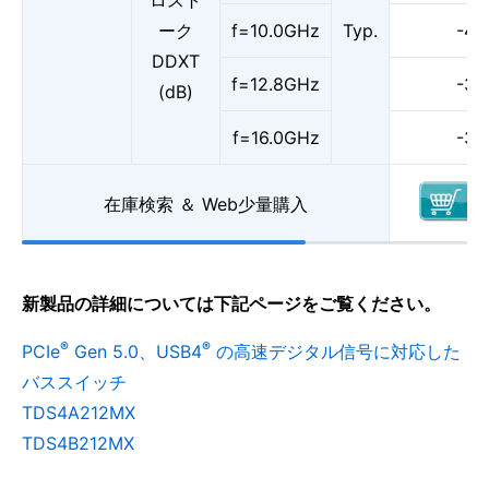
ロスト
ーク
f=10.0GHz
Typ.
-44
DDXT
f=12.8GHz
-39
(dB)
f=16.0GHz
-36
在庫検索 ＆ Web少量購入
新製品の詳細については下記ページをご覧ください。
®
®
PCIe
Gen 5.0、USB4
の高速デジタル信号に対応した
バススイッチ
TDS4A212MX
TDS4B212MX