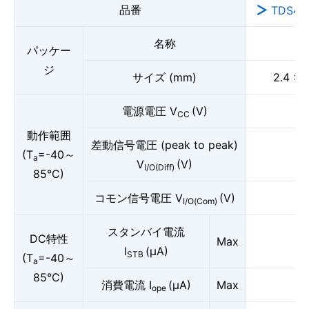
品番
TDS4B
名称
パッケー
ジ
サイズ (mm)
2.4 × 
電源電圧 V
(V)
CC
動作範囲
差動信号電圧 (peak to peak)
(T
=-40～
a
V
(V)
I/O(Diff)
85°C)
コモン信号電圧 V
(V)
I/O(Com)
スタンバイ電流
DC特性
Max
I
(μA)
STB
(T
=-40～
a
85°C)
消費電流 I
(μA)
Max
ope