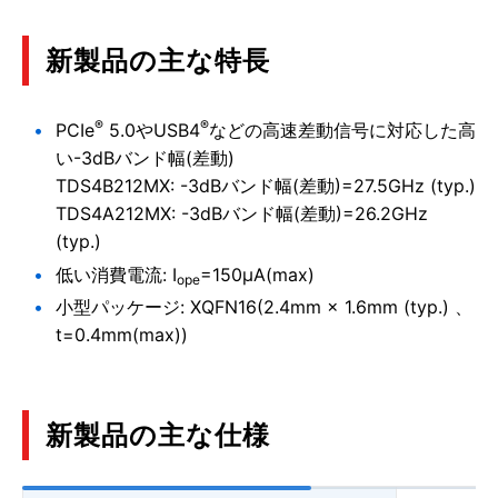
新製品の主な特長
®
®
PCIe
5.0やUSB4
などの高速差動信号に対応した高
い-3dBバンド幅(差動)
TDS4B212MX: -3dBバンド幅(差動)=27.5GHz (typ.)
TDS4A212MX: -3dBバンド幅(差動)=26.2GHz
(typ.)
低い消費電流: I
=150μA(max)
ope
小型パッケージ: XQFN16(2.4mm × 1.6mm (typ.) 、
t=0.4mm(max))
新製品の主な仕様