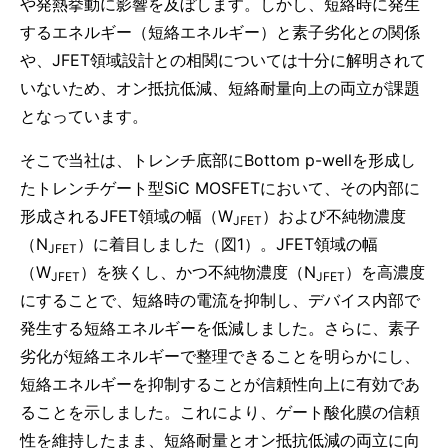
や発熱挙動に影響を及ぼします。しかし、短絡時に発生
するエネルギー（短絡エネルギー）と素子劣化との関係
や、JFET領域設計との相関については十分に解明されて
いないため、オン抵抗低減、短絡耐量向上の両立が課題
となっています。
そこで当社は、トレンチ底部にBottom p-wellを形成し
たトレンチゲート型SiC MOSFETにおいて、その内部に
形成されるJFET領域の幅（W
）および不純物濃度
JFET
（N
）に着目しました（図1）。JFET領域の幅
JFET
（W
）を狭くし、かつ不純物濃度（N
）を高濃度
JFET
JFET
にすることで、短絡時の電流を抑制し、デバイス内部で
発生する短絡エネルギーを低減しました。さらに、素子
劣化が短絡エネルギーで整理できることを明らかにし、
短絡エネルギーを抑制することが信頼性向上に有効であ
ることを示しました。これにより、ゲート酸化膜の信頼
性を維持したまま、短絡耐量とオン抵抗低減の両立に向