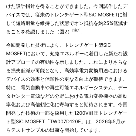
けた設計指針を得ることができました。今回試作したデ
バイスでは、従来のトレンチゲート型SiC MOSFETに対
して短絡耐量を維持した状態でオン抵抗を約25%低減す
[注7]
ることを確認しました（図2）
。
今回開発した技術により、トレンチゲート型SiC
MOSFETにおいて、短絡エネルギーに着目した新たな設
計アプローチの有効性を示しました。これによりさらな
る損失低減が可能となり、高効率電力変換用途における
デバイスの効率と信頼性の更なる向上が期待できます。
特に、電気自動車や再生可能エネルギーシステム、デー
タセンター電源などの分野における電力変換機器の高効
率化および高信頼性化に寄与すると期待されます。今回
開発した技術の一部を採用した1200V耐圧トレンチゲー
ト型SiC MOSFET「TW007D120E」は、2026年5月か
らテストサンプルの出荷を開始しています。