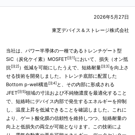
2026年5月27日
東芝デバイス＆ストレージ株式会社
当社は、パワー半導体の一種であるトレンチゲート型
[注1]
SiC（炭化ケイ素）MOSFET
において、損失（オン抵
[注2]
[注3]
抗
）低減を可能にしたうえで、短絡耐量
を向上さ
せる技術を開発しました。トレンチ底部に配置した
[注4]
Bottom p-well構造
と、その内部に形成される
[注5]
JFET
領域の寸法および不純物濃度を最適化すること
で、短絡時にデバイス内部で発生するエネルギーを抑制
し、温度上昇を低減できることを確認しました。これに
より、ゲート酸化膜の信頼性を維持しつつ、短絡耐量の
向上と低損失の両立が可能となります。この技術によ