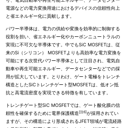
り、電気自動車や再生可能エネルギー、データセンター
電源などの電力変換用途におけるデバイスの信頼性向上
と省エネルギー化に貢献します。
パワー半導体は、電力の供給や変換を効率的に制御する
役割を担い、省エネルギー化やカーボンニュートラルの
実現に不可欠な半導体です。中でもSiC MOSFETは、従
来のSi（シリコン） MOSFETよりも高効率な電力変換を
可能にする次世代パワー半導体として注目され、電気自
動車や再生可能エネルギー、データセンターなどでの採
用が拡大しています。とりわけ、ゲート電極をトレンチ
構造としたSiCトレンチゲート型MOSFETは、低オン抵
抗と高電流密度を実現できる特徴を有しています。
トレンチゲート型SiC MOSFETでは、ゲート酸化膜の信
[注6]
頼性を確保するために電界保護構造
が採用されてい
ますが、その構造により形成されるJFET領域が電流経路