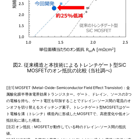
図2. 従来構造と本技術によるトレンチゲート型SiC
MOSFETのオン抵抗の比較 (当社調べ)
[注1] MOSFET (Metal-Oxide-Semiconductor Field Effect Transistor)：金
属酸化膜半導体電界効果トランジスター。ゲート、ドレイン、ソースの3つ
の電極を持ち、ゲート電圧を印加することでドレイン-ソース間の電流のオ
ンオフを切り替えるスイッチング素子。トレンチゲート型MOSFETはゲー
ト電極を溝（トレンチ）構造内に形成したMOSFETで、高密度化や低オン
抵抗化に適した構造。
[注2] オン抵抗：MOSFETが動作している時のドレイン-ソース間の抵抗
値。