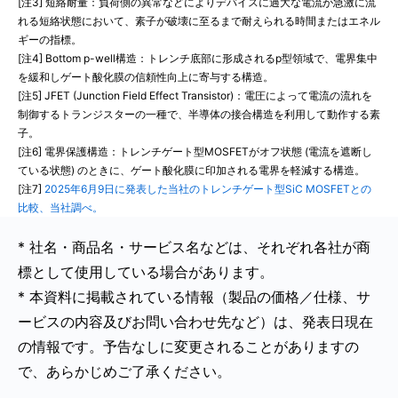
[注3] 短絡耐量：負荷側の異常などによりデバイスに過大な電流が急激に流
れる短絡状態において、素子が破壊に至るまで耐えられる時間またはエネル
ギーの指標。
[注4] Bottom p-well構造：トレンチ底部に形成されるp型領域で、電界集中
を緩和しゲート酸化膜の信頼性向上に寄与する構造。
[注5] JFET (Junction Field Effect Transistor)：電圧によって電流の流れを
制御するトランジスターの一種で、半導体の接合構造を利用して動作する素
子。
[注6] 電界保護構造：トレンチゲート型MOSFETがオフ状態 (電流を遮断し
ている状態) のときに、ゲート酸化膜に印加される電界を軽減する構造。
[注7]
2025年6月9日に発表した当社のトレンチゲート型SiC MOSFETとの
比較、当社調べ。
* 社名・商品名・サービス名などは、それぞれ各社が商
標として使用している場合があります。
* 本資料に掲載されている情報（製品の価格／仕様、サ
ービスの内容及びお問い合わせ先など）は、発表日現在
の情報です。予告なしに変更されることがありますの
で、あらかじめご了承ください。