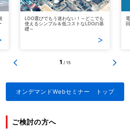
技
LDO選びでもう迷わない！～どこでも
ー
使えるシンプル＆低コストなLDOの基
回
礎～
1
/
15
オンデマンドWebセミナー トップ
ご検討の方へ