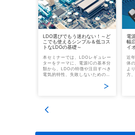
LDO選びでもう迷わない！～ど
電
こでも使えるシンプル＆低コス
幅広
トなLDOの基礎～
イ
本セミナーでは、LDOレギュレー
近
ターをテーマに、電源ICの基本分
体
類から、LDOの特徴や注目すべき
よ
電気的特性、失敗しないための選
方
定ポイントまで、実務に直結する
耐
知識をコンパクトに解説します。
ら
電源ICの基礎から知りたい方にも
の
理解いただけるよう、電子機器の
ま
性能と安定性を支えるLDOの役割
ー
を丁寧にわかりやすくご説明しま
か
す。
オ
ド
解