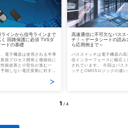
源ラインから信号ラインまで
高速通信に不可欠なバスス
く 回路保護に必須 TVSダ
チ！～データシートの読み
オードの基礎
ら応用例まで～
年、電子機器は使用される半導
バススイッチは電子機器の高
の新規プロセス開発と微細化に
信インターフェースに幅広く
り性能改善と小型化が進む一
されています。 今回はバス
、予期しない電圧変動に対する
ッチとCMOSロジックの違い
量は低くなってきており、それ
はじめ、高速通信インターフ
電子機器に使用される保護素子
スに採用されるバススイッチ
役割はますます重要になってい
インアップやデータシートの
す。 本セミナーでは、パフォ
方を説明します。最後に高速
マンスの低下や内部回路の破壊
に使用されるバススイッチに
1
らデバイスを保護するTVSダイ
て代表的な特性と応用例を用
/
4
ードの基礎に始まり、ダイオー
紹介します。
を用いたソリューションまで、
説・ご紹介いたします。