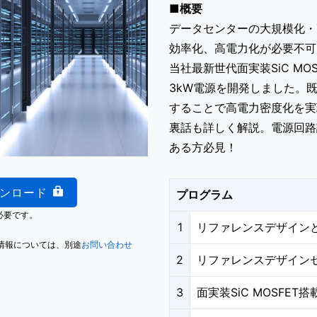
■概要
データセンターの大規模化・
効率化、高電力化が必要不可
当社最新世代面実装SiC MOS
3kW電源を開発しました。
することで高電力密度化を実
裏話も詳しく解説。電源回路
ある方必見！
ウンロード
プログラム
必要です。
1
リファレンスデザイン
情報については、別途
お問い合わせ
2
リファレンスデザイン
3
面実装SiC MOSFE