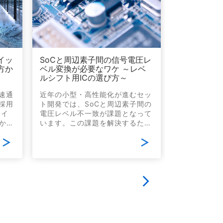
イッ
SoCと周辺素子間の信号電圧レ
電源ライン
方か
ベル変換が必要なワケ ～レベ
幅広く 回路
ルシフト用ICの選び方～
イオード 実
速通
近年の小型・高性能化が進むセッ
近年、電子機
採用
ト開発では、SoCと周辺素子間の
体のプロセス
スイ
電圧レベル不一致が課題となって
よる小型化が
から
います。この課題を解決するた
(ESD) な
ェー
め、信号ラインに電圧レベル変換
に対する耐量
のラ
素子(レベルシフター)が用いられ
り、それら電
読み
ます。本セミナーでは、レベルシ
素子の役割が
通信
フターの選定方法と、その特性に
ています。本
つい
ついて詳しく解説いたします。
子であるTV
いて
通信の安定性の向上のため、適切
て、その性能
なレベルシフター選定方法を学び
計にあたって
ませんか？
をご紹介しま