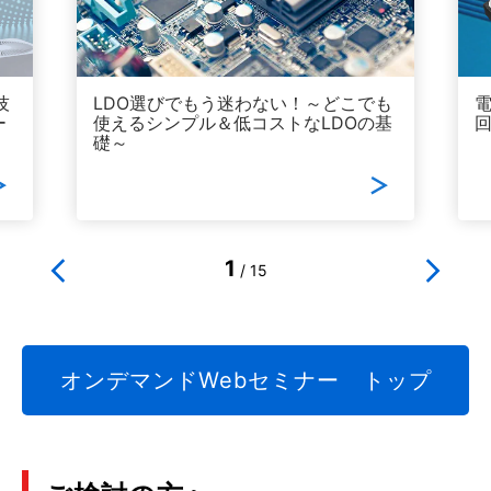
技
LDO選びでもう迷わない！～どこでも
ー
使えるシンプル＆低コストなLDOの基
回
礎～
1
/
15
オンデマンドWebセミナー トップ