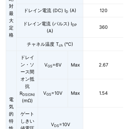
対
ドレイン電流 (DC) I
(A)
120
D
最
大
ドレイン電流 (パルス) I
DP
360
定
(A)
格
チャネル温度 T
(°C)
ch
ドレイ
ン・ソ
V
=6V
Max
2.67
GS
ース間
オン抵
抗
V
=10V
Max
1.54
R
GS
DS(ON)
電
(mΩ)
気
的
ゲート
特
しきい
V
=10V
DS
性
値電圧