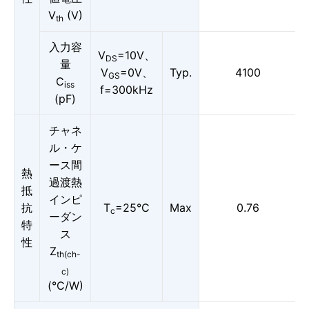
V
(V)
th
入力容
V
=10V、
DS
量
V
=0V、
Typ.
4100
GS
C
iss
f=300kHz
(pF)
チャネ
ル・ケ
ース間
熱
過渡熱
抵
インピ
抗
T
=25°C
Max
0.76
c
ーダン
特
ス
性
Z
th(ch-
c)
(°C/W)