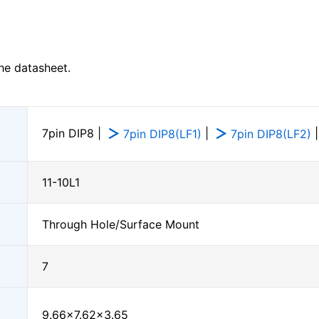
he datasheet.
7pin DIP8 |
|
7pin DIP8(LF1)
7pin DIP8(LF2)
11-10L1
Through Hole/Surface Mount
7
9.66×7.62×3.65