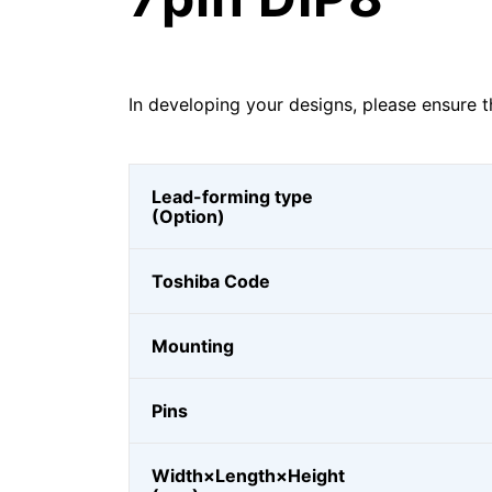
In developing your designs, please ensure t
Lead-forming type
(Option)
Toshiba Code
Mounting
Pins
Width×Length×Height