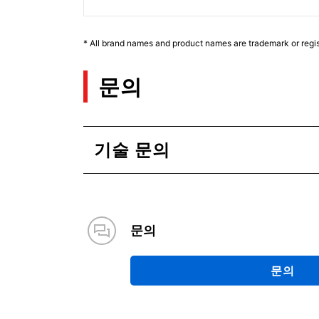
* All brand names and product names are trademark or regis
문의
기술 문의
문의
문의