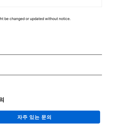
ght be changed or updated without notice.
의
자주 있는 문의