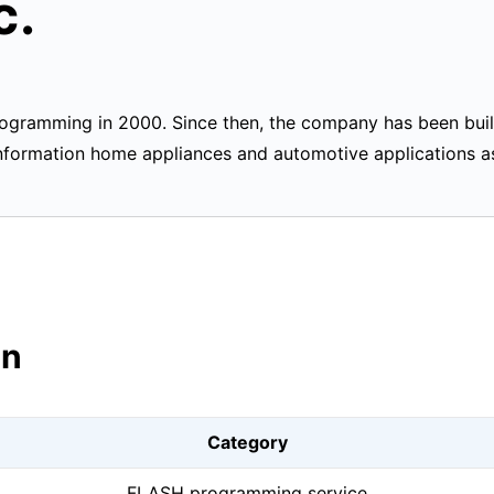
c.
gramming in 2000. Since then, the company has been build
information home appliances and automotive applications a
on
Category
FLASH programming service