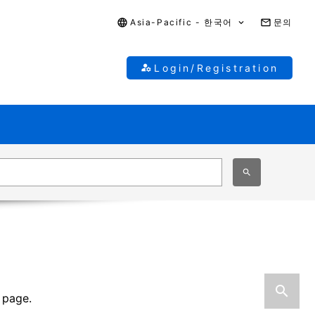
Asia-Pacific - 한국어
문의
Login/Registration
 page.