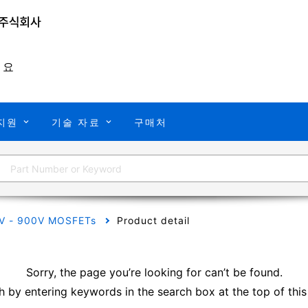
개요
지원
기술 자료
구매처
V - 900V MOSFETs
Product detail
Sorry, the page you’re looking for can’t be found.
h by entering keywords in the search box at the top of this