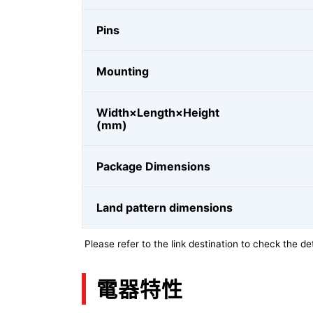
Pins
Mounting
Width×Length×Height
(mm)
Package Dimensions
Land pattern dimensions
Please refer to the link destination to check the det
電器特性