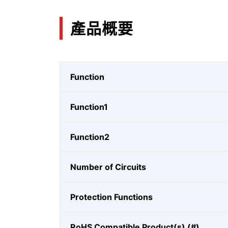
產品概要
Function
Function1
Function2
Number of Circuits
Protection Functions
RoHS Compatible Product(s) (#)