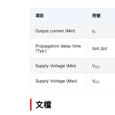
項目
符號
Output current (Min)
I
O
Propagation delay time
tpd_tpz
(Typ.)
Supply Voltage (Min)
V
CC
Supply Voltage (Max)
V
CC
文檔