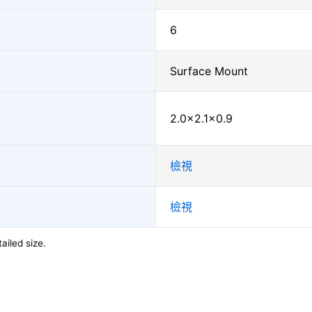
6
Surface Mount
2.0×2.1×0.9
檢視
檢視
ailed size.