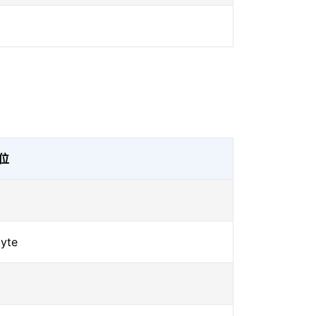
位
t
yte