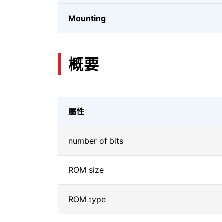
Mounting
概要
屬性
number of bits
ROM size
ROM type