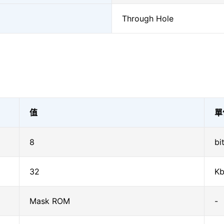
Through Hole
值
單
8
bi
32
Kb
Mask ROM
-