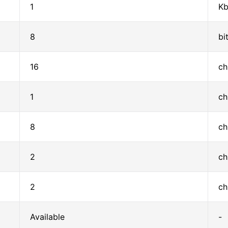
1
Kb
8
bi
16
ch
1
ch
8
ch
2
ch
2
ch
Available
-