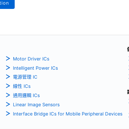
tion
Motor Driver ICs
Intelligent Power ICs
電源管理 IC
線性 ICs
通用邏輯 ICs
Linear Image Sensors
Interface Bridge ICs for Mobile Peripheral Devices