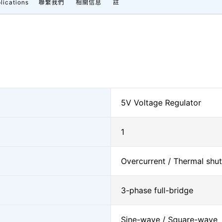
lications
聯繫我們
相關信息
註
5V Voltage Regulator
1
Overcurrent / Thermal shu
3-phase full-bridge
Sine-wave / Square-wave