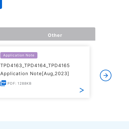
Other
Application Note
Applicati
TPD4163_TPD4164_TPD4165
Simplifi
Application Note[Aug,2023]
Note[No
PDF: 1288KB
PDF: 9