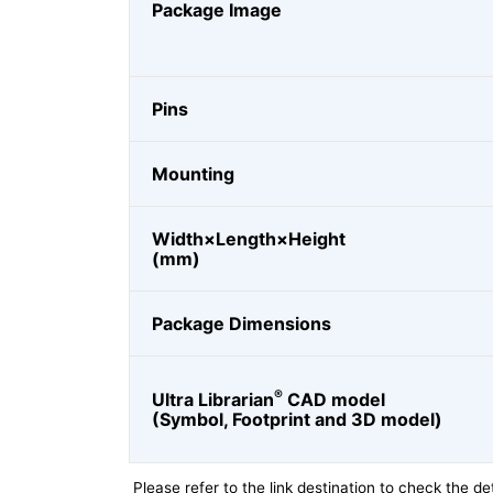
Package Image
Pins
Mounting
Width×Length×Height
(mm)
Package Dimensions
®
Ultra Librarian
CAD model
(Symbol, Footprint and 3D model)
Please refer to the link destination to check the det