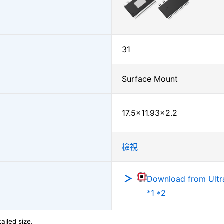
31
Surface Mount
17.5×11.93×2.2
檢視
Download from Ultra
*1 *2
ailed size.