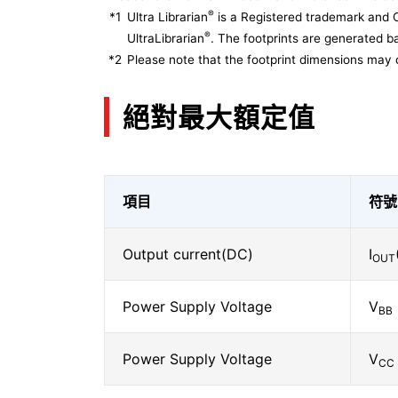
®
*1
Ultra Librarian
is a Registered trademark and 
®
UltraLibrarian
. The footprints are generated ba
*2
Please note that the footprint dimensions may 
絕對最大額定值
項目
符號
Output current(DC)
I
OUT
Power Supply Voltage
V
BB
Power Supply Voltage
V
CC