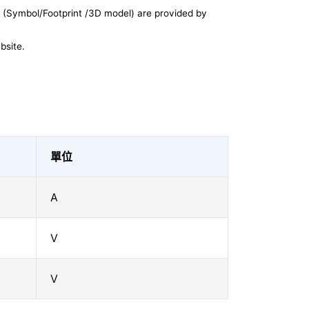
 (Symbol/Footprint /3D model) are provided by
bsite.
單位
A
V
V