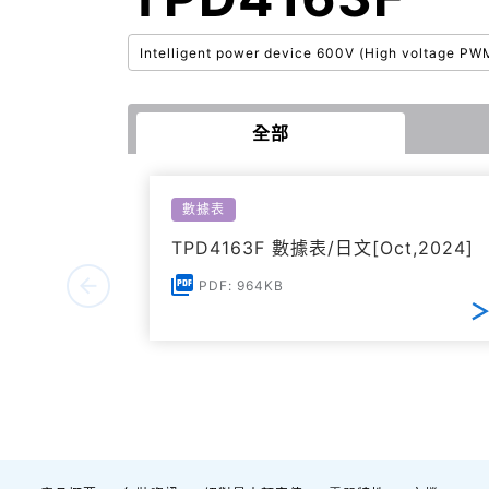
Intelligent power device 600V (High voltage PW
全部
數據表
TPD4163F 數據表/日文[Oct,2024]
PDF: 964KB