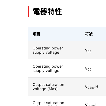
電器特性
項目
符號
Operating power
V
BB
supply voltage
Operating power
V
CC
supply voltage
Output saturation
V
H
CEsat
voltage (Max)
Output saturation
V
L
CEsat