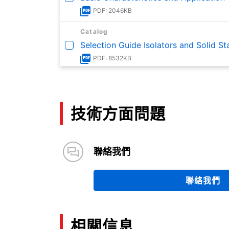
PDF: 2046KB
Catalog
Selection Guide Isolators and Solid S
PDF: 8532KB
Catalog
Photocouplers and Photorelays
PDF: 2619KB
技術方面問題
聯絡我們
聯絡我們
相關信息