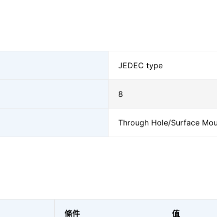
JEDEC type
8
Through Hole/Surface Mou
條件
值