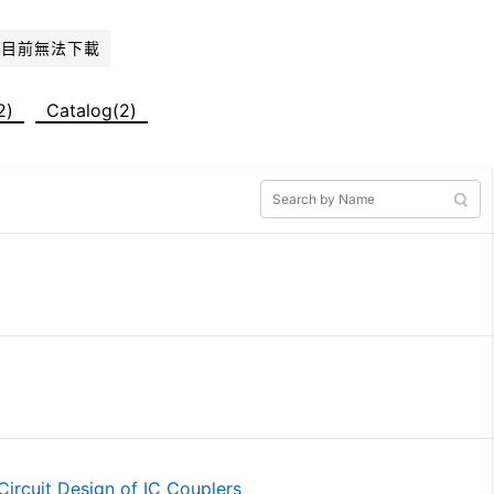
件目前無法下載
2)
Catalog(2)
Circuit Design of IC Couplers