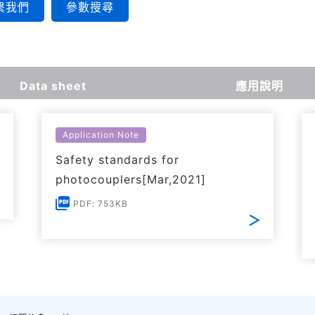
繫我們
參數搜尋
Data sheet
應用說明
Application Note
Safety standards for
photocouplers[Mar,2021]
PDF: 753KB