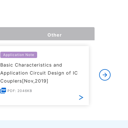
Other
Application Note
Catalog
Basic Characteristics and
Selectio
Application Circuit Design of IC
Solid St
Couplers[Nov,2019]
2026Rev1
PDF: 2046KB
PDF: 8