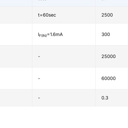
t=60sec
2500
I
=1.6mA
300
F(IN)
-
25000
-
60000
-
0.3