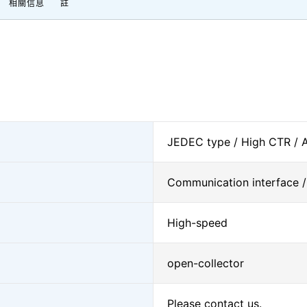
相關信息
註
JEDEC type / High CTR / A
Communication interface /
High-speed
open-collector
Please contact us.