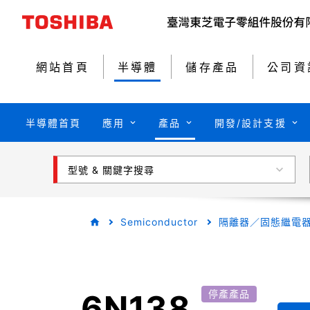
網站首頁
半導體
儲存產品
公司資
半導體首頁
應用
產品
開發/設計支援
型號 & 關鍵字搜尋
Semiconductor
隔離器／固態繼電
6N138
停產產品