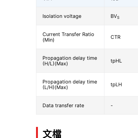
Isolation voltage
BV
S
Current Transfer Ratio
CTR
(Min)
Propagation delay time
tpHL
(H/L)(Max)
Propagation delay time
tpLH
(L/H)(Max)
Data transfer rate
-
文檔