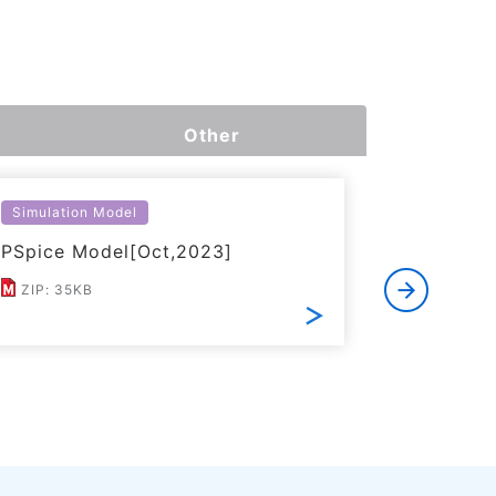
Other
Simulation Model
Simulatio
PSpice Model[Oct,2023]
LTspice 
ZIP: 35KB
ZIP: 25K