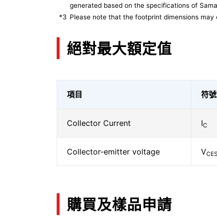
generated based on the specifications of Sam
*3
Please note that the footprint dimensions may 
絕對最大額定值
項目
符號
Collector Current
I
C
Collector-emitter voltage
V
CE
購買及樣品申請