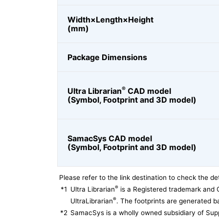
Width×Length×Height
(mm)
Package Dimensions
®
Ultra Librarian
CAD model
(Symbol, Footprint and 3D model)
SamacSys CAD model
(Symbol, Footprint and 3D model)
Please refer to the link destination to check the det
®
*1
Ultra Librarian
is a Registered trademark and 
®
UltraLibrarian
. The footprints are generated ba
*2
SamacSys is a wholly owned subsidiary of Supp