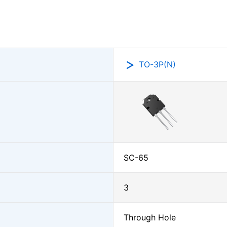
TO-3P(N)
SC-65
3
Through Hole