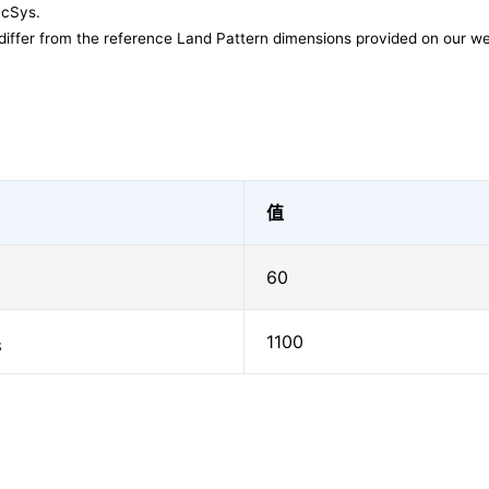
acSys.
differ from the reference Land Pattern dimensions provided on our we
值
60
1100
S