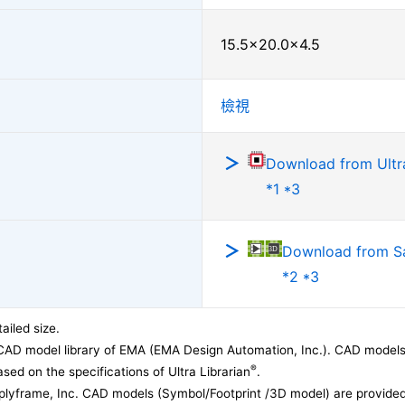
15.5×20.0×4.5
檢視
Download from Ultra
*1 *3
Download from 
*2 *3
ailed size.
CAD model library of EMA (EMA Design Automation, Inc.). CAD models
®
sed on the specifications of Ultra Librarian
.
lyframe, Inc. CAD models (Symbol/Footprint /3D model) are provided 