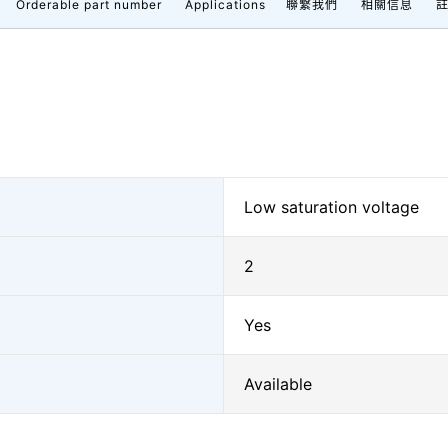
Orderable part number
Applications
聯繫我們
相關信息
Low saturation voltage
2
Yes
Available