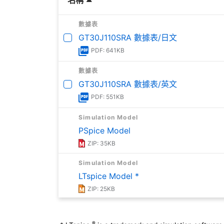
數據表
GT30J110SRA 數據表/日文
PDF: 641KB
數據表
GT30J110SRA 數據表/英文
PDF: 551KB
Simulation Model
PSpice Model
ZIP: 35KB
Simulation Model
LTspice Model *
ZIP: 25KB
Reliability Information
Reliability Data
®