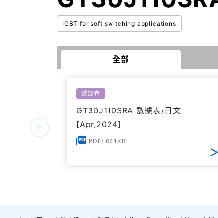
IGBT for soft switching applications
全部
數據表
GT30J110SRA 數據表/日文
[Apr,2024]
PDF: 641KB