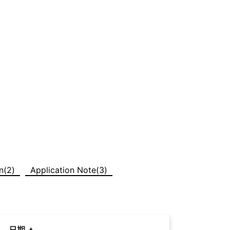
n(2)
Application Note(3)
日期