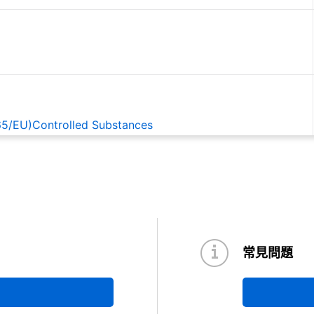
65/EU)Controlled Substances
EACH
常見問題