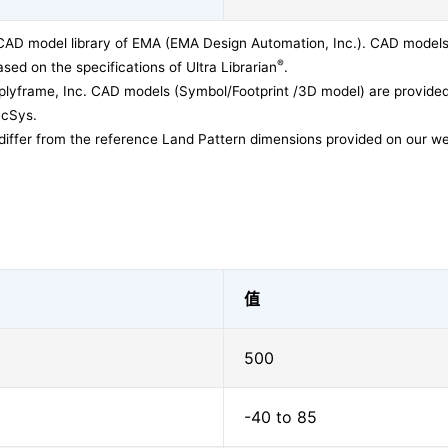
CAD model library of EMA (EMA Design Automation, Inc.). CAD models
®
sed on the specifications of Ultra Librarian
.
lyframe, Inc. CAD models (Symbol/Footprint /3D model) are provided 
acSys.
differ from the reference Land Pattern dimensions provided on our we
值
500
-40 to 85