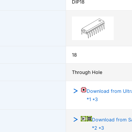
DIP18
18
Through Hole
Download from Ultra
*1 *3
Download from 
*2 *3