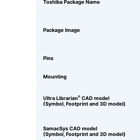
Toshiba Package Name
Package Image
Pins
Mounting
®
Ultra Librarian
CAD model
(Symbol, Footprint and 3D model)
SamacSys CAD model
(Symbol, Footprint and 3D model)