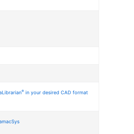
®
Librarian
in your desired CAD format
SamacSys