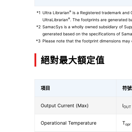
®
*1
Ultra Librarian
is a Registered trademark and 
®
UltraLibrarian
. The footprints are generated ba
*2
SamacSys is a wholly owned subsidiary of Supp
generated based on the specifications of Sam
*3
Please note that the footprint dimensions may 
絕對最大額定值
項目
符號
Output Current (Max)
I
OUT
Operational Temperature
T
opr