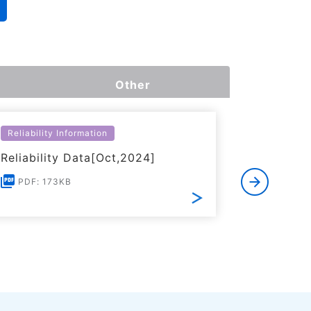
Other
Reliability Information
Environme
Reliability Data[Oct,2024]
Certific
RoHS(201
PDF: 173KB
Substanc
PDF: 1