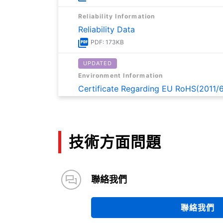
Reliability Information
Reliability Data
PDF: 173KB
UPDATED
Environment Information
Certificate Regarding EU RoHS(2011/
PDF: 170KB
UPDATED
Environment Information
技術方面問題
Certificate on Content of SVHC of R
PDF: 163KB
聯絡我們
Application Note
TBD62785A Application Note
聯絡我們
PDF: 462KB