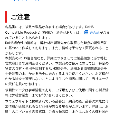
ご注意
各品番には、複数の製品が存在する場合があります。RoHS
Compatible Product(s) (#)欄の「適合品あり」は、
適合品
が含ま
れていることをあらわします。
RoHS適合性の情報は、弊社材料調達先から取得した時点の調査回答
に基づいて作成しております。また、情報は予告なく変更されること
があります。
本製品のRoHS適合性など、詳細につきましては製品個別に必ず弊社
営業窓口までお問合せください。本製品のご使用に際しては、特定の
物質の含有・使用を規制するRoHS指令等、適用ある環境関連法令を
十分調査の上、かかる法令に適合するようご使用ください。お客様が
かかる法令を遵守しないことにより生じた損害に関して、当社は一切
の責任を負いかねます。
信頼性データは参考情報であり、ご採用およびご使用に関する製品情
報は弊社営業窓口までお問い合わせください。
本ウェブサイトに掲載されている品番は、納品の際、品番の末尾に付
加情報が追加されるなど品番が異なる場合がございます。詳細は、お
取引のございます営業窓口、ご購入先窓口、またはお近くの弊社国内