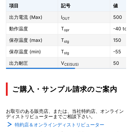
項目
記号
値
出力電流 (Max)
I
500
OUT
動作温度
T
-40 to 
opr
保存温度 (max)
T
150
stg
保存温度 (min)
T
-55
stg
出力耐圧
V
50
CE(SUS)
ご購入・サンプル請求のご案内
お取引のある販売店、または、当社特約店、オンライン
ディストリビューターまでご相談下さい。
特約店＆オンラインディストリビューター