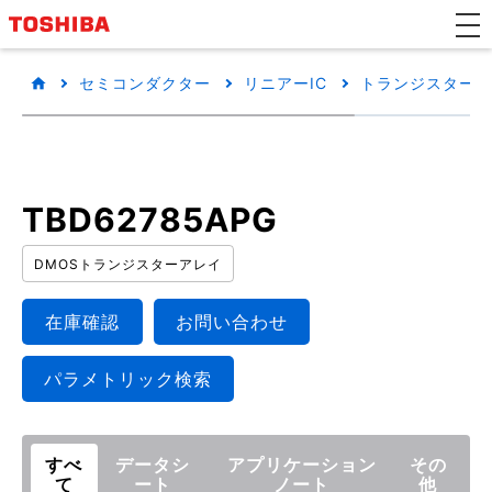
セミコンダクター
リニアーIC
トランジスターア
TBD62785APG
DMOSトランジスターアレイ
在庫確認
お問い合わせ
パラメトリック検索
すべ
データシ
アプリケーション
その
て
ート
ノート
他